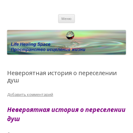
Пространство исцеления жизни.
Этот сайт о Квантовом процессинге LHS, Терапии QHS ,,
Перейти к содержимому
исцелении воспоминанием и ренкарнационике. Услуги.
Личный сайт Елены Барымовой
Меню
Консультации
Невероятная история о переселении
душ
Добавить комментарий
Невероятная история о переселении
душ