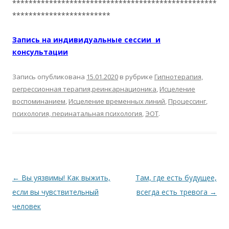
**************************************************
************************
Запись на индивидуальные сессии и
консультации
Запись опубликована
15.01.2020
в рубрике
Гипнотерапия,
регрессионная терапия,реинкарнационика
,
Исцеление
воспоминанием
,
Исцеление временных линий
,
Процессинг
,
психология, перинатальная психология
,
ЭОТ
.
Навигация по записям
←
Вы уязвимы! Как выжить,
Там, где есть будущее,
если вы чувствительный
всегда есть тревога
→
человек