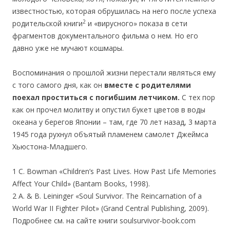
известностью, которая обрушилась на него после успеха
2
родительской книги
и «вирусного» показа в сети
фрагментов документального фильма о нем. Но его
давно уже не мучают кошмары.
Воспоминания о прошлой жизни перестали являться ему
с того самого дня, как он
вместе с родителями
поехал проститься с погибшим летчиком.
С тех пор
как он прочел молитву и опустил букет цветов в воды
океана у берегов Японии – там, где 70 лет назад, 3 марта
1945 года рухнул объятый пламенем самолет Джеймса
Хьюстона-Младшего.
1 C. Bowman «Children’s Past Lives. How Past Life Memories
Affect Your Child» (Bantam Books, 1998).
2 A. & B. Leininger «Soul Survivor. The Reincarnation of a
World War II Fighter Pilot» (Grand Central Publishing, 2009).
Подробнее см. на сайте книги soulsurvivor-book.com