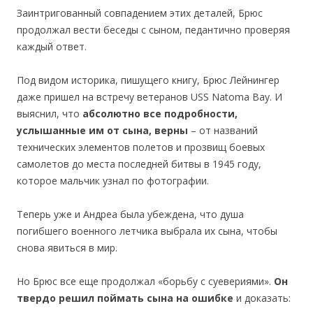
Заинтригованный совпадением этих деталей, Брюс
продолжал вести беседы с сыном, педантично проверяя
каждый ответ.
Под видом историка, пишущего книгу, Брюс Лейнингер
даже пришел на встречу ветеранов USS Natoma Bay. И
выяснил, что
абсолютно все подробности,
услышанные им от сына, верны
– от названий
технических элементов полетов и прозвищ боевых
самолетов до места последней битвы в 1945 году,
которое мальчик узнал по фотографии.
Теперь уже и Андреа была убеждена, что душа
погибшего военного летчика выбрала их сына, чтобы
снова явиться в мир.
Но Брюс все еще продолжал «борьбу с суевериями».
Он
твердо решил поймать сына на ошибке
и доказать: