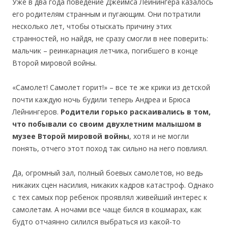
Уже в два года поведение Джеймса Лейнингера казалось
его родителям странным и пугающим. Они потратили
несколько лет, чтобы отыскать причину этих
странностей, но найдя, не сразу смогли в нее поверить:
мальчик – реинкарнация летчика, погибшего в конце
Второй мировой войны.
«Самолет! Самолет горит!» – все те же крики из детской
почти каждую ночь будили теперь Андреа и Брюса
Лейнингеров.
Родители горько раскаивались в том,
что побывали со своим двухлетним малышом в
музее Второй мировой войны
, хотя и не могли
понять, отчего этот поход так сильно на него повлиял.
Да, огромный зал, полный боевых самолетов, но ведь
никаких сцен насилия, никаких кадров катастроф. Однако
с тех самых пор ребенок проявлял живейший интерес к
самолетам. А ночами все чаще бился в кошмарах, как
будто отчаянно силился выбраться из какой-то