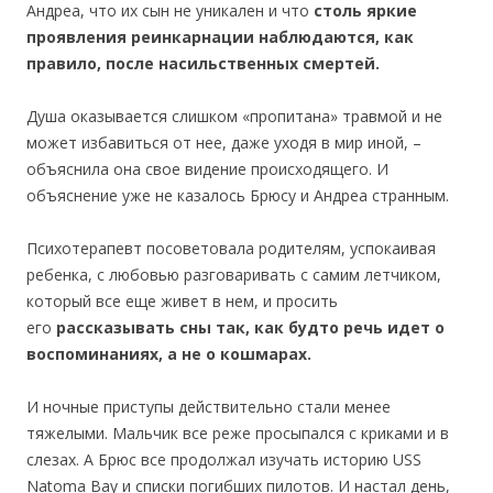
Андреа, что их сын не уникален и что
столь яркие
проявления реинкарнации наблюдаются, как
правило, после насильственных смертей.
Душа оказывается слишком «пропитана» травмой и не
может избавиться от нее, даже уходя в мир иной, –
объяснила она свое видение происходящего. И
объяснение уже не казалось Брюсу и Андреа странным.
Психотерапевт посоветовала родителям, успокаивая
ребенка, с любовью разговаривать с самим летчиком,
который все еще живет в нем, и просить
его
рассказывать сны так, как будто речь идет о
воспоминаниях, а не о кошмарах.
И ночные приступы действительно стали менее
тяжелыми. Мальчик все реже просыпался с криками и в
слезах. А Брюс все продолжал изучать историю USS
Natoma Bay и списки погибших пилотов. И настал день,