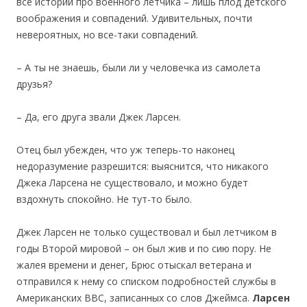
все истории про военного летчика – лишь плод детского
воображения и совпадений. Удивительных, почти
невероятных, но все-таки совпадений.
– А ты не знаешь, были ли у человечка из самолета
друзья?
– Да, его друга звали Джек Ларсен.
Отец был убежден, что уж теперь-то наконец
недоразумение разрешится: выяснится, что никакого
Джека Ларсена не существовало, и можно будет
вздохнуть спокойно. Не тут-то было.
Джек Ларсен не только существовал и был летчиком в
годы Второй мировой – он был жив и по сию пору. Не
жалея времени и денег, Брюс отыскал ветерана и
отправился к нему со списком подробностей службы в
Американских ВВС, записанных со слов Джеймса.
Ларсен