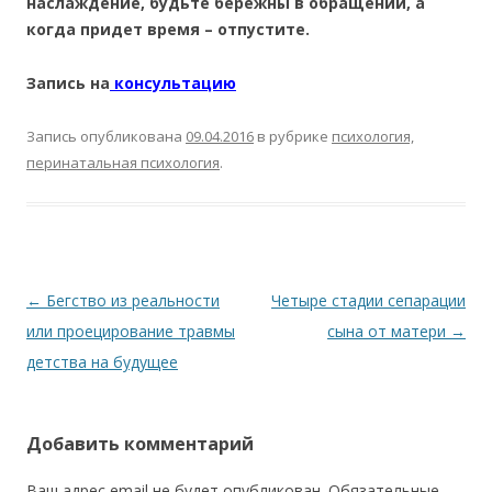
наслаждение, будьте бережны в обращении, а
когда придет время – отпустите.
Запись на
консультацию
Запись опубликована
09.04.2016
в рубрике
психология,
перинатальная психология
.
Навигация по записям
←
Бегство из реальности
Четыре стадии сепарации
или проецирование травмы
сына от матери
→
детства на будущее
Добавить комментарий
Ваш адрес email не будет опубликован.
Обязательные