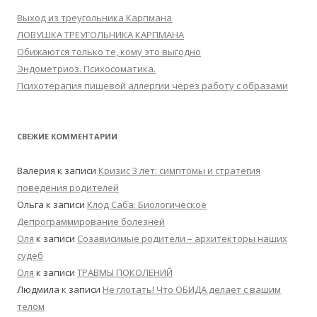
Выход из треугольника Карпмана
ЛОВУШКА ТРЕУГОЛЬНИКА КАРПМАНА
Обижаются только те, кому это выгодно
Эндометриоз. Психосоматика.
Психотерапия пищевой аллергии через работу с образами
СВЕЖИЕ КОММЕНТАРИИ
Валерия
к записи
Кризис 3 лет: симптомы и стратегия
поведения родителей
Ольга
к записи
Клод Саба: Биологическое
Депрограммирование болезней
Оля
к записи
Созависимые родители – архитекторы наших
судеб
Оля
к записи
ТРАВМЫ ПОКОЛЕНИЙ
Людмила
к записи
Не глотать! Что ОБИДА делает с вашим
телом