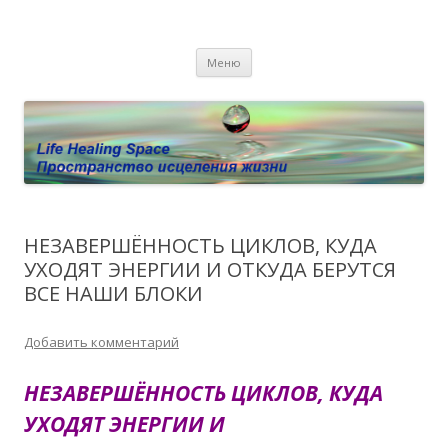
Пространство исцеления жизни.
Этот сайт о Квантовом процессинге LHS, Терапии QHS ,,
Перейти к содержимому
исцелении воспоминанием и ренкарнационике. Услуги.
Личный сайт Елены Барымовой
Меню
Консультации
НЕЗАВЕРШЁННОСТЬ ЦИКЛОВ, КУДА
УХОДЯТ ЭНЕРГИИ И ОТКУДА БЕРУТСЯ
ВСЕ НАШИ БЛОКИ
Добавить комментарий
НЕЗАВЕРШЁННОСТЬ ЦИКЛОВ, КУДА
УХОДЯТ ЭНЕРГИИ И