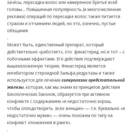
зачёсы, пересадка волос или намеренное бритьё всей
головы… Повышенная популярность (и многочисленная
реклама) операций по пересадке волос также питается
страхом и отчаянием людей, но это, конечно, пустые
обещания.
.
Может быть, единственный препарат, который
действительно «работает», это финастерид, но и тот – с
побочными эффектами. Его действие подтверждают
вышеизложенную теорию. Финастерид является
ингибитором стероидной 5альфа-редуктазы и также
используется для лечения
гиперплазии предстательной
железы
, которая, как мы знаем из принципов действия
Биологических Законов, образуется при активном
конфликте с содержанием «я недостаточно хорош,
чтобы оплодотворить всех женщин» — т.е. буквально «я
недостаточно мужик» — очень похожем по типу на
конфликт «понижения в ранге».
.