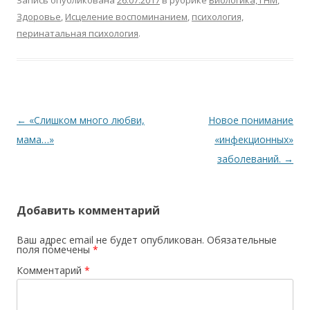
Запись опубликована
26.07.2017
в рубрике
Биологика, ГНМ
,
Здоровье
,
Исцеление воспоминанием
,
психология,
перинатальная психология
.
Навигация по записям
←
«Слишком много любви,
Новое понимание
мама…»
«инфекционных»
заболеваний.
→
Добавить комментарий
Ваш адрес email не будет опубликован.
Обязательные
поля помечены
*
Комментарий
*