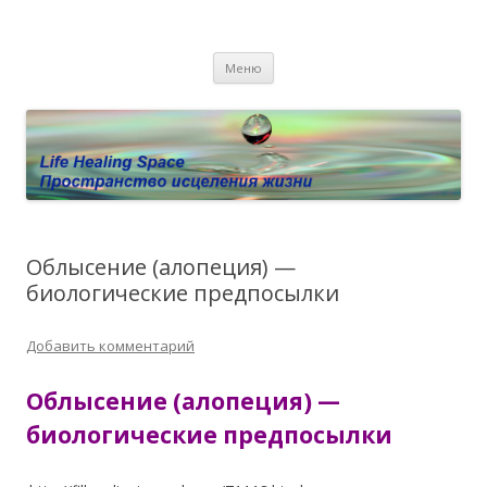
Пространство исцеления жизни.
Этот сайт о Квантовом процессинге LHS, Терапии QHS ,,
Перейти к содержимому
исцелении воспоминанием и ренкарнационике. Услуги.
Личный сайт Елены Барымовой
Меню
Консультации
Облысение (алопеция) —
биологические предпосылки
Добавить комментарий
Облысение (алопеция) —
биологические предпосылки