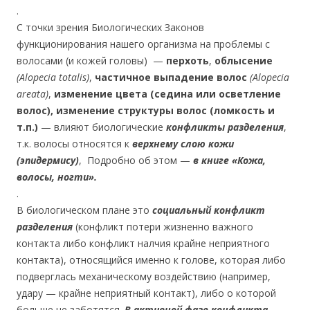
.
С точки зрения Биологических Законов
функционирования нашего организма на проблемы с
волосами (и кожей головы) —
перхоть
,
облысение
(Alopecia totalis)
,
частичное выпадение волос
(Alopecia
areata)
,
изменение цвета (седина или осветление
волос), изменение структуры волос (ломкость и
т.п.)
— влияют биологические
конфликты разделения
,
т.к. волосы относятся к
верхнему слою кожи
(эпидермису)
, Подробно об этом —
в книге «Кожа,
волосы, ногти».
.
В биологическом плане это
социальный конфликт
разделения
(конфликт потери жизненно важного
контакта либо конфликт налчия крайне неприятного
контакта), относящийся именно к голове, которая либо
подверглась механическому воздействию (например,
удару — крайне неприятный контакт), либо о которой
больше не заботятся.
В активной фазе конфликта