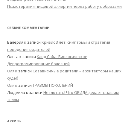
Психотерапия пищевой аллергии через работу с образами
СВЕЖИЕ КОММЕНТАРИИ
Валерия
к записи
Кризис 3 лет: симптомы и стратегия
поведения родителей
Ольга
к записи
Клод Саба: Биологическое
Депрограммирование болезней
Оля
к записи
Созависимые родители – архитекторы наших
судеб
Оля
к записи
ТРАВМЫ ПОКОЛЕНИЙ
Людмила
к записи
Не глотать! Что ОБИДА делает с вашим
телом
АРХИВЫ