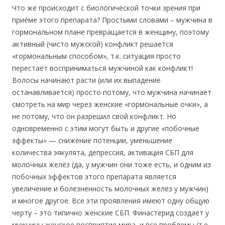
Что же происходит с биологической точки зрения при
приёме этого препарата? Простыми словами – мужчина в
гормональном плане превращается в женщину, поэтому
активный (чисто мужской) конфликт решается
«гормональным способом», т.к. ситуация просто
перестаёт восприниматься мужчиной как конфликт!
Волосы начинают расти (или их выпадение
останавливается) просто потому, что мужчина начинает
смотреть на мир через женские «гормональные очки», а
не потому, что он разрешил свой конфликт. Но
одновременно с этим могут быть и другие «побочные
эффекты» — снижение потенции, уменьшение
количества эякулята, депрессия, активация СБП для
молочных желёз (да, у мужчин они тоже есть, и одним из
побочных эффектов этого препарата является
увеличение и болезненность молочных желёз у мужчин)
и многое другое. Все эти проявления имеют одну общую
черту – это типично женские СБП. Финастерид создаёт у
мужчины женское восприятие мира, и все проблемы (т.е.