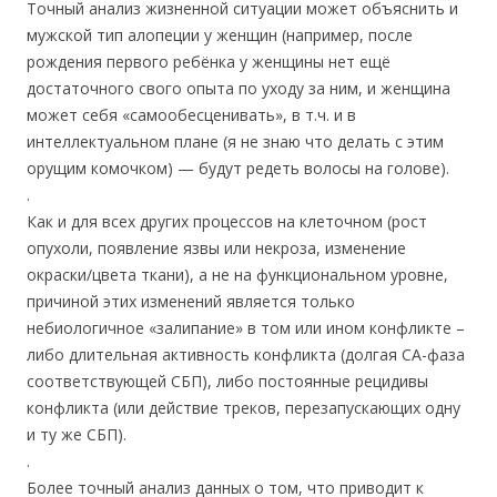
Точный анализ жизненной ситуации может объяснить и
мужской тип алопеции у женщин (например, после
рождения первого ребёнка у женщины нет ещё
достаточного свого опыта по уходу за ним, и женщина
может себя «самообесценивать», в т.ч. и в
интеллектуальном плане (я не знаю что делать с этим
орущим комочком) — будут редеть волосы на голове).
.
Как и для всех других процессов на клеточном (рост
опухоли, появление язвы или некроза, изменение
окраски/цвета ткани), а не на функциональном уровне,
причиной этих изменений является только
небиологичное «залипание» в том или ином конфликте –
либо длительная активность конфликта (долгая СА-фаза
соответствующей СБП), либо постоянные рецидивы
конфликта (или действие треков, перезапускающих одну
и ту же СБП).
.
Более точный анализ данных о том, что приводит к