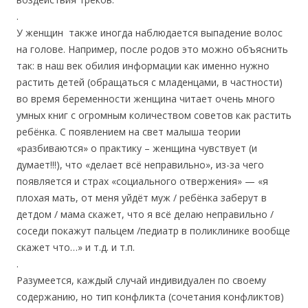
.
У женщин также иногда наблюдается выпадение волос
на голове. Например, после родов это можно объяснить
так: в наш век обилия информации как именно нужно
растить детей (обращаться с младенцами, в частности)
во время беременности женщина читает очень много
умных книг с огромным количеством советов как растить
ребёнка. С появлением на свет малыша теории
«разбиваются» о практику – женщина чувствует (и
думает!!!), что «делает всё неправильно», из-за чего
появляется и страх «социального отвержения» — «я
плохая мать, от меня уйдёт муж / ребёнка заберут в
детдом / мама скажет, что я всё делаю неправильно /
соседи покажут пальцем /педиатр в поликлинике вообще
скажет что…» и т.д. и т.п.
.
Разумеется, каждый случай индивидуален по своему
содержанию, но тип конфликта (сочетания конфликтов)