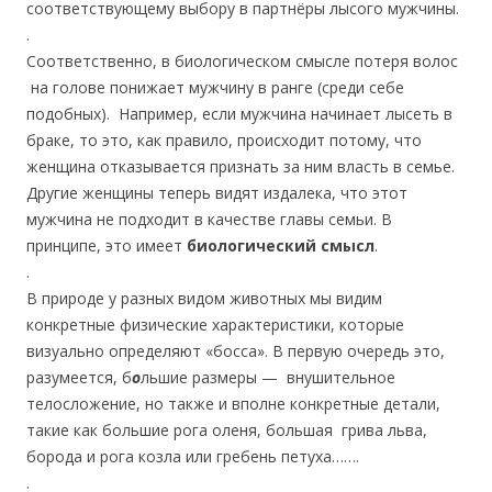
соответствующему выбору в партнёры лысого мужчины.
.
Соответственно, в биологическом смысле потеря волос
на голове понижает мужчину в ранге (среди себе
подобных). Например, если мужчина начинает лысеть в
браке, то это, как правило, происходит потому, что
женщина отказывается признать за ним власть в семье.
Другие женщины теперь видят издалека, что этот
мужчина не подходит в качестве главы семьи. В
принципе, это имеет
биологический смысл
.
.
В природе у разных видом животных мы видим
конкретные физические характеристики, которые
визуально определяют «босса». В первую очередь это,
разумеется, б
о
льшие размеры — внушительное
телосложение, но также и вполне конкретные детали,
такие как большие рога оленя, большая грива льва,
борода и рога козла или гребень петуха…….
.