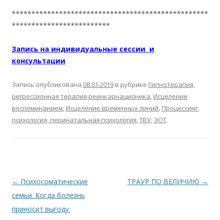
**************************************************
*************************
Запись на индивидуальные сессии и
консультации
Запись опубликована
08.01.2019
в рубрике
Гипнотерапия,
регрессионная терапия,реинкарнационика
,
Исцеление
воспоминанием
,
Исцеление временных линий
,
Процессинг
,
психология, перинатальная психология
,
ТВУ
,
ЭОТ
.
Навигация по записям
←
Психосоматические
ТРАУР ПО ВЕЛИЧИЮ
→
семьи. Когда болезнь
приносит выгоду.