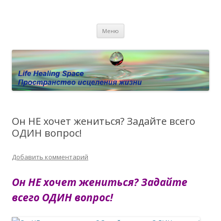
Пространство исцеления жизни.
Этот сайт о Квантовом процессинге LHS, Терапии QHS ,,
Перейти к содержимому
исцелении воспоминанием и ренкарнационике. Услуги.
Личный сайт Елены Барымовой
Меню
Консультации
Он НЕ хочет жениться? Задайте всего
ОДИН вопрос!
Добавить комментарий
Он НЕ хочет жениться? Задайте
всего ОДИН вопрос!