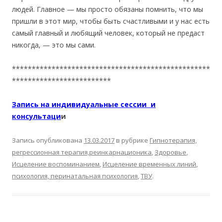
людей. Главное — мы просто обязаны помнить, что мы
пришли в этот мир, чтобы быть счастливыми и у нас есть
самый главный и любящий человек, который не предаст
никогда, — это мы сами.
**************************************************
*************************
Запись на индивидуальные сессии и
консультаци
и
Запись опубликована
13.03.2017
в рубрике
Гипнотерапия,
регрессионная терапия,реинкарнационика
,
Здоровье
,
Исцеление воспоминанием
,
Исцеление временных линий
,
психология, перинатальная психология
,
ТВУ
.