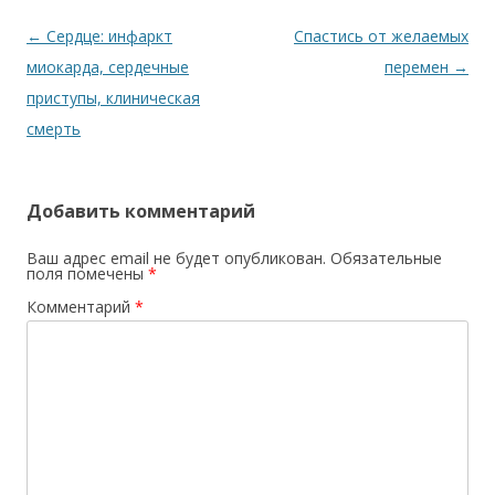
Навигация по записям
←
Сердце: инфаркт
Спастись от желаемых
миокарда, сердечные
перемен
→
приступы, клиническая
смерть
Добавить комментарий
Ваш адрес email не будет опубликован.
Обязательные
поля помечены
*
Комментарий
*