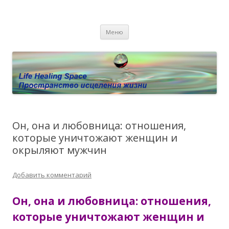
Пространство исцеления жизни.
Этот сайт о Квантовом процессинге LHS, Терапии QHS ,,
Перейти к содержимому
исцелении воспоминанием и ренкарнационике. Услуги.
Личный сайт Елены Барымовой
Меню
Консультации
Он, она и любовница: отношения,
которые уничтожают женщин и
окрыляют мужчин
Добавить комментарий
Он, она и любовница: отношения,
которые уничтожают женщин и