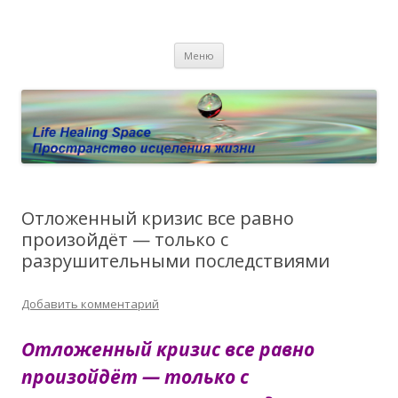
Пространство исцеления жизни.
Этот сайт о Квантовом процессинге LHS, Терапии QHS ,,
Перейти к содержимому
исцелении воспоминанием и ренкарнационике. Услуги.
Личный сайт Елены Барымовой
Меню
Консультации
Отложенный кризис все равно
произойдёт — только с
разрушительными последствиями
Добавить комментарий
Отложенный кризис все равно
произойдёт — только с