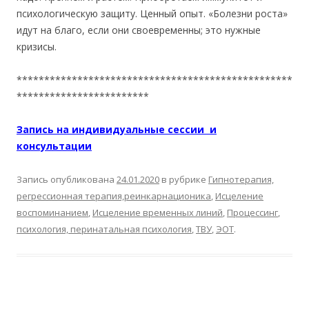
психологическую защиту. Ценный опыт. «Болезни роста»
идут на благо, если они своевременны; это нужные
кризисы.
**************************************************
************************
Запись на индивидуальные сессии и
консультации
Запись опубликована
24.01.2020
в рубрике
Гипнотерапия,
регрессионная терапия,реинкарнационика
,
Исцеление
воспоминанием
,
Исцеление временных линий
,
Процессинг
,
психология, перинатальная психология
,
ТВУ
,
ЭОТ
.