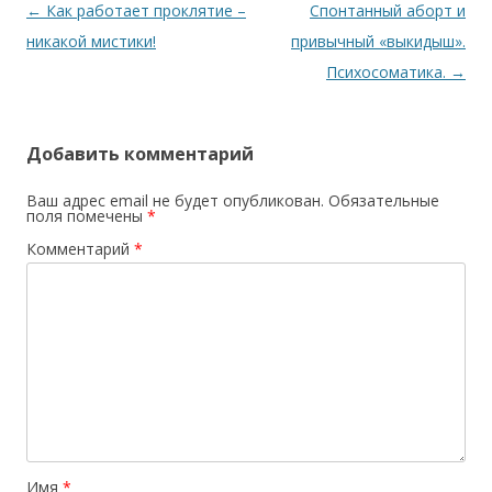
Навигация по записям
←
Как работает проклятие –
Спонтанный аборт и
никакой мистики!
привычный «выкидыш».
Психосоматика.
→
Добавить комментарий
Ваш адрес email не будет опубликован.
Обязательные
поля помечены
*
Комментарий
*
Имя
*