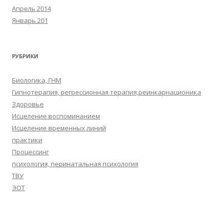
Апрель 2014
Январь 201
РУБРИКИ
Биологика, ГНМ
Гипнотерапия, регрессионная терапия,реинкарнационика
Здоровье
Исцеление воспоминанием
Исцеление временных линий
практики
Процессинг
психология, перинатальная психология
ТВУ
ЭОТ