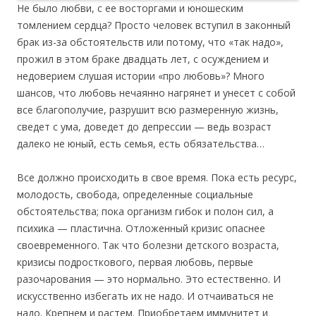
Не было любви, с ее восторгами и юношеским
томлением сердца? Просто человек вступил в законный
брак из-за обстоятельств или потому, что «так надо»,
прожил в этом браке двадцать лет, с осуждением и
недоверием слушая истории «про любовь»? Много
шансов, что любовь нечаянно нагрянет и унесет с собой
все благополучие, разрушит всю размеренную жизнь,
сведет с ума, доведет до депрессии — ведь возраст
далеко не юный, есть семья, есть обязательства…
Все должно происходить в свое время. Пока есть ресурс,
молодость, свобода, определенные социальные
обстоятельства; пока организм гибок и полон сил, а
психика — пластична. Отложенный кризис опаснее
своевременного. Так что болезни детского возраста,
кризисы подросткового, первая любовь, первые
разочарования — это нормально. Это естественно. И
искусственно избегать их не надо. И отчаиваться не
надо. Крепнем и растем. Приобретаем иммунитет и