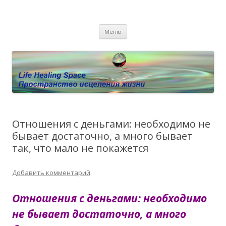
Пространство исцеления жизни.
Этот сайт о Квантовом процессинге LHS, Терапии QHS ,,
Перейти к содержимому
исцелении воспоминанием и ренкарнационике. Услуги.
Личный сайт Елены Барымовой
Меню
Консультации
Отношения с деньгами: необходимо не
бывает достаточно, а много бывает
так, что мало не покажется
Добавить комментарий
Отношения с деньгами: необходимо
не бывает достаточно, а много