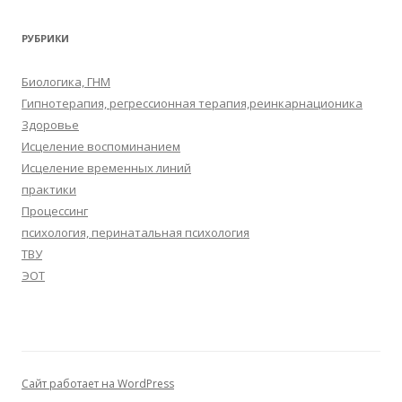
РУБРИКИ
Биологика, ГНМ
Гипнотерапия, регрессионная терапия,реинкарнационика
Здоровье
Исцеление воспоминанием
Исцеление временных линий
практики
Процессинг
психология, перинатальная психология
ТВУ
ЭОТ
Сайт работает на WordPress