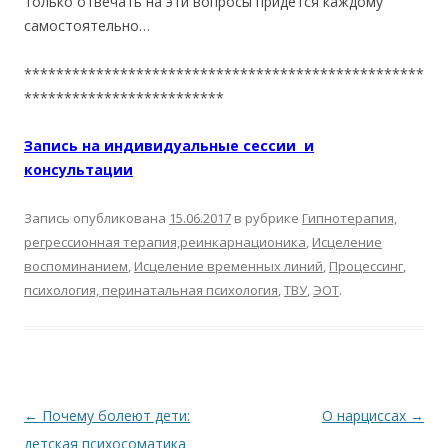
только отвечать на эти вопросы придется каждому
самостоятельно…
**************************************************
*************************
Запись на индивидуальные сессии и
консультации
Запись опубликована
15.06.2017
в рубрике
Гипнотерапия,
регрессионная терапия,реинкарнационика
,
Исцеление
воспоминанием
,
Исцеление временных линий
,
Процессинг
,
психология, перинатальная психология
,
ТВУ
,
ЭОТ
.
Навигация по записям
←
Почему болеют дети:
О нарциссах
→
детская психосоматика