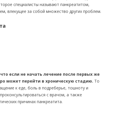
которое специалисты называют панкреатитом,
ем, влекущее за собой множество других проблем.
та
 что если не начать лечение после первых же
тро может перейти в хроническую стадию.
То
ращение к еде, боль в подреберье, тошноту и
 проконсультироваться с врачом, а также
ических причинах панкреатита.