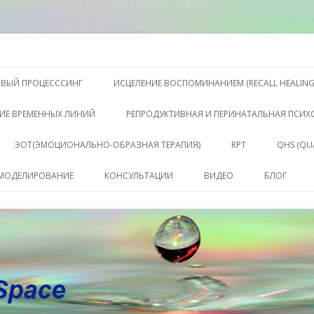
S, Терапии QHS ,, исцелении воспоминанием и ренкарнационике. Услу
еления жизни. Личный сайт Ел
Перейти к содержимому
ОВЫЙ ПРОЦЕСССИНГ
ИСЦЕЛЕНИЕ ВОСПОМИНАНИЕМ (RECALL HEALING
ИЕ ВРЕМЕННЫХ ЛИНИЙ
РЕПРОДУКТИВНАЯ И ПЕРИНАТАЛЬНАЯ ПСИ
ЭОТ(ЭМОЦИОНАЛЬНО-ОБРАЗНАЯ ТЕРАПИЯ)
RPT
QHS (QU
КЛЮЧЕ
 МОДЕЛИРОВАНИЕ
КОНСУЛЬТАЦИИ
ВИДЕО
БЛОГ
СОСТО
КОНСУЛЬТАЦИЯ
САБАХУТ
ПАКЕТ СЕССИЙ И
КОНСУЛЬТАЦИЙ
СОПРОВОЖДЕНИЕ
КОУЧИНГ ДО РЕЗУЛЬТАТА