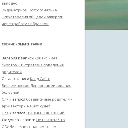
выгодно
Эндометриоз. Психосоматика.
Психотерапия пищевой аллергии
через работу с образами
СВЕЖИЕ КОММЕНТАРИИ
Валерия
к записи
Кризис 3 лет:
симптомы и стратегия поведения
родителей
Ольга
к записи
Клод Саба:
Биологическое Депрограммирование
болезней
Оля
к записи
Созависимые родители –
архитекторы наших судеб
Оля
к записи
ТРАВМЫ ПОКОЛЕНИЙ
Людмила
к записи
Не глотать! Что
ОБИДА делает с вашим телом