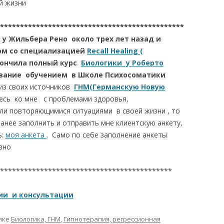
ей жизни
**********************************************
 у Жильбера Рено около трех лет назад и
ом со специализацией
Recall Healing (
ончила полный курс
Биологики у Роберто
ование обучением в Школе Психосоматики
из своих источников
ГНМ(Германскую Новую
есь ко мне с проблемами здоровья,
и повторяющимися ситуациями в своей жизни , то
анее заполнить и отправить мне клиентскую анкету,
ь:
моя анкета
. Само по себе заполнение анкеты
зно
*******************************************
ии и консультации
ике
Биологика, ГНМ
,
Гипнотерапия, регрессионная