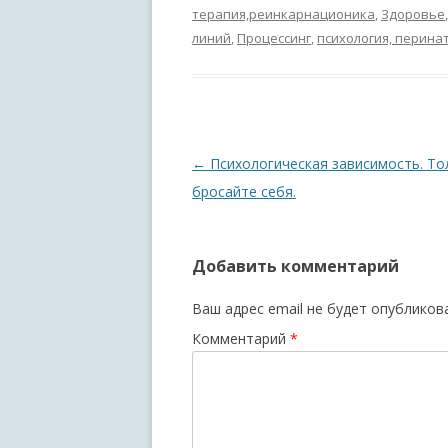
терапия,реинкарнационика
,
Здоровье
линий
,
Процессинг
,
психология, перина
Навигация по записям
←
Психологическая зависимость. То
бросайте себя.
Добавить комментарий
Ваш адрес email не будет опубликов
Комментарий
*