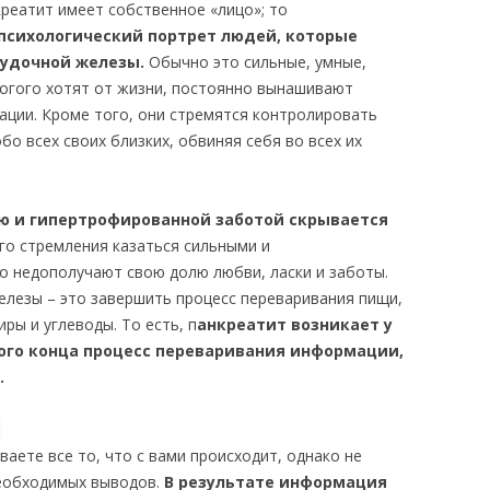
реатит имеет собственное «лицо»; то
психологический портрет людей, которые
удочной железы.
Обычно это сильные, умные,
огого хотят от жизни, постоянно вынашивают
ации. Кроме того, они стремятся контролировать
бо всех своих близких, обвиняя себя во всех их
ью и гипертрофированной заботой скрывается
оего стремления казаться сильными и
о недополучают свою долю любви, ласки и заботы.
лезы – это завершить процесс переваривания пищи,
иры и углеводы. То есть, п
анкреатит возникает у
кого конца процесс переваривания информации,
.
аете все то, что с вами происходит, однако не
необходимых выводов.
В результате информация