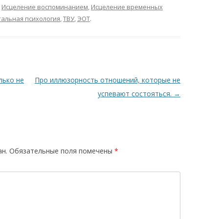
,
Исцеление воспоминанием
,
Исцеление временных
тальная психология
,
ТВУ
,
ЭОТ
.
лько не
Про иллюзорность отношений, которые не
успевают состояться.
→
ан.
Обязательные поля помечены
*