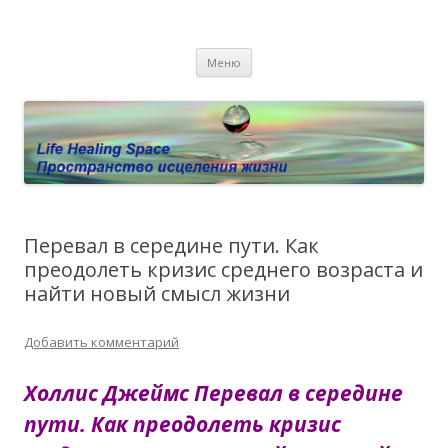
Пространство исцеления жизни.
Этот сайт о Квантовом процессинге LHS, Терапии QHS ,,
Перейти к содержимому
исцелении воспоминанием и ренкарнационике. Услуги.
Личный сайт Елены Барымовой
Меню
Консультации
Перевал в середине пути. Как
преодолеть кризис среднего возраста и
найти новый смысл жизни
Добавить комментарий
Холлис Джеймс
Перевал в середине
пути. Как преодолеть кризис