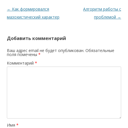
Навигация по записям
←
Как формировался
Алгоритм работы с
мазохистический характер
проблемой
→
Добавить комментарий
Ваш адрес email не будет опубликован.
Обязательные
поля помечены
*
Комментарий
*
Имя
*