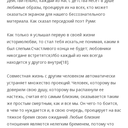
Действительно, каждый из нас с детства несет в душе
любимые образы, проецируя их на всех, кто может
оказаться экраном для нашего бессознательного
материала. Как сказал персидский поэт Руми:
Как только я услышал первую в своей жизни
историюлюбви, то стал тебя искать,не понимая, каким я
был слепым.Счастливого конца не будет; любовники
никогдане встретятся;Ибо каждый из них всегда
находится у другого внутри
[18].
Совместная жизнь с другим человеком автоматически
устраняет множество проекций. Человек, которому вы
доверили свою душу, которому вы распахнули ее
настежь, считая его самым близким, оказывается таким
же простым смертным, как и все мы. Он чего-то боится,
в чем-то нуждается и, в свою очередь, проецирует на вас
тяжкое бремя своих ожиданий. Любые близкие
отношения являются нелегким бременем, потому что