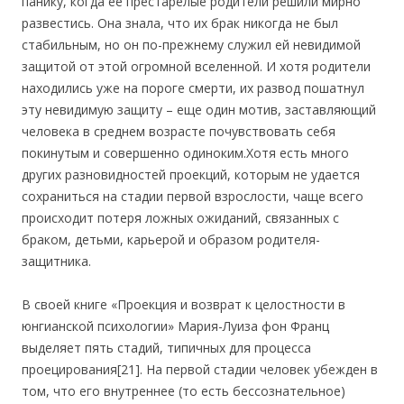
панику, когда ее престарелые родители решили мирно
развестись. Она знала, что их брак никогда не был
стабильным, но он по-прежнему служил ей невидимой
защитой от этой огромной вселенной. И хотя родители
находились уже на пороге смерти, их развод пошатнул
эту невидимую защиту – еще один мотив, заставляющий
человека в среднем возрасте почувствовать себя
покинутым и совершенно одиноким.Хотя есть много
других разновидностей проекций, которым не удается
сохраниться на стадии первой взрослости, чаще всего
происходит потеря ложных ожиданий, связанных с
браком, детьми, карьерой и образом родителя-
защитника.
В своей книге «Проекция и возврат к целостности в
юнгианской психологии» Мария-Луиза фон Франц
выделяет пять стадий, типичных для процесса
проецирования
[21]. На первой стадии человек убежден в
том, что его внутреннее (то есть бессознательное)