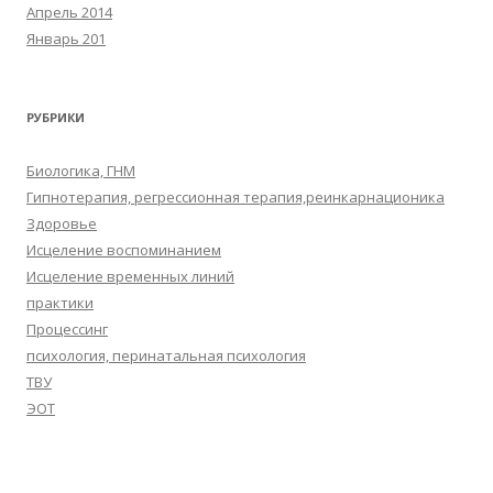
Апрель 2014
Январь 201
РУБРИКИ
Биологика, ГНМ
Гипнотерапия, регрессионная терапия,реинкарнационика
Здоровье
Исцеление воспоминанием
Исцеление временных линий
практики
Процессинг
психология, перинатальная психология
ТВУ
ЭОТ