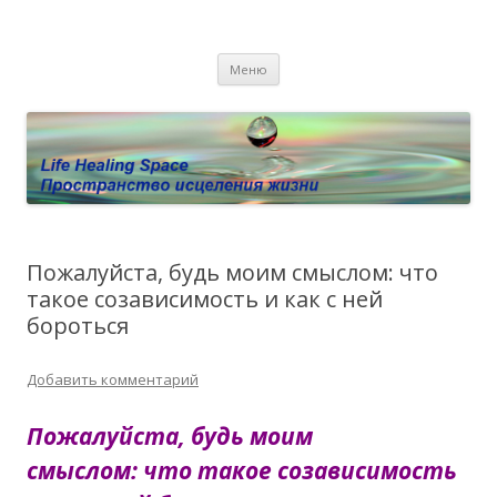
Пространство исцеления жизни.
Этот сайт о Квантовом процессинге LHS, Терапии QHS ,,
Перейти к содержимому
исцелении воспоминанием и ренкарнационике. Услуги.
Личный сайт Елены Барымовой
Меню
Консультации
Пожалуйста, будь моим смыслом: что
такое созависимость и как с ней
бороться
Добавить комментарий
Пожалуйста, будь моим
смыслом: что такое созависимость