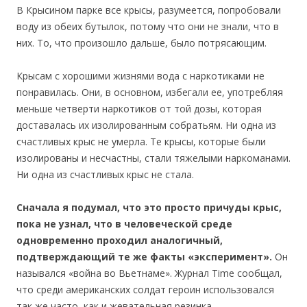
В Крысином парке все крысы, разумеется, попробовали
воду из обеих бутылок, потому что они не знали, что в
них. То, что произошло дальше, было потрясающим.
Крысам с хорошими жизнями вода с наркотиками не
понравилась. Они, в основном, избегали ее, употребляя
меньше четверти наркотиков от той дозы, которая
доставалась их изолированным собратьям. Ни одна из
счастливых крыс не умерла. Те крысы, которые были
изолированы и несчастны, стали тяжелыми наркоманами.
Ни одна из счастливых крыс не стала.
Сначала я подумал, что это просто причуды крыс,
пока не узнал, что в человеческой среде
одновременно проходил аналогичный,
подтверждающий те же факты «эксперимент».
Он
назывался «война во Вьетнаме». Журнал Time сообщал,
что среди американских солдат героин использовался
так же часто, как и жевательная резинка.