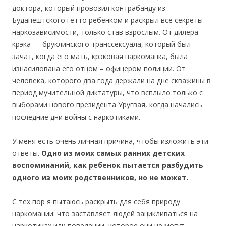
доктора, который провозил контрабанду из
Будапештского гетто ребенком и раскрыл все секреты
наркозависимости, только став взрослым. От дилера
крэка — бруклинского транссексуала, который был
зачат, когда его мать, крэковая наркоманка, была
изнасилована его отцом – офицером полиции. От
человека, которого два года держали на дне скважины в
период мучительной диктатуры, что всплыло только с
выборами нового президента Уругвая, когда начались
последние дни войны с наркотиками.
У меня есть очень личная причина, чтобы изложить эти
ответы.
Одно из моих самых ранних детских
воспоминаний, как ребенок пытается разбудить
одного из моих родственников, но не может.
С тех пор я пытаюсь раскрыть для себя природу
наркомании: что заставляет людей зацикливаться на
наркотиках или поведении, которое они не могут