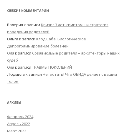
СВЕЖИЕ КОММЕНТАРИИ
Валерия
к записи
Кризис 3 лет: симптомы и стратегия
поведения родителей
Ольга
к записи
Клод Саба: Биологическое
Депрограммирование болезней
Оля
к записи
Созависимые родители – архитекторы наших
судеб
Оля
к записи
ТРАВМЫ ПОКОЛЕНИЙ
Людмила
к записи
Не глотать! Что ОБИДА делает с вашим
телом
АРХИВЫ
Февраль 2024
Апрель 2022
Март 2022