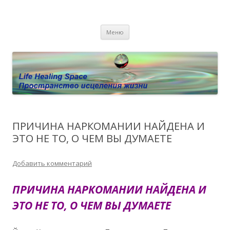
Пространство исцеления жизни.
Этот сайт о Квантовом процессинге LHS, Терапии QHS ,,
Перейти к содержимому
исцелении воспоминанием и ренкарнационике. Услуги.
Личный сайт Елены Барымовой
Меню
Консультации
ПРИЧИНА НАРКОМАНИИ НАЙДЕНА И
ЭТО НЕ ТО, О ЧЕМ ВЫ ДУМАЕТЕ
Добавить комментарий
ПРИЧИНА НАРКОМАНИИ НАЙДЕНА И
ЭТО НЕ ТО, О ЧЕМ ВЫ ДУМАЕТЕ