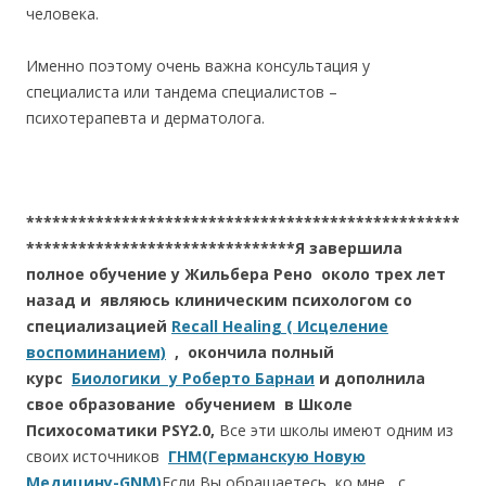
человека.
Именно поэтому очень важна консультация у
специалиста или тандема специалистов –
психотерапевта и дерматолога.
**************************************************
*******************************Я завершила
полное обучение у Жильбера Рено около трех лет
назад и являюсь клиническим психологом со
специализацией
Recall Healing ( Исцеление
воспоминанием)
, окончила полный
курс
Биологики у Роберто Барнаи
и дополнила
свое образование обучением в Школе
Психосоматики PSY2.0,
Все эти школы имеют одним из
своих источников
ГНМ(Германскую Новую
Медицину-GNM)
Если Вы обращаетесь ко мне с