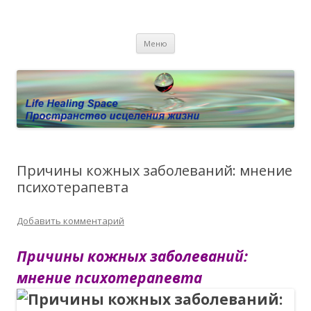
Пространство исцеления жизни.
Этот сайт о Квантовом процессинге LHS, Терапии QHS ,,
Перейти к содержимому
исцелении воспоминанием и ренкарнационике. Услуги.
Личный сайт Елены Барымовой
Меню
Консультации
Причины кожных заболеваний: мнение
психотерапевта
Добавить комментарий
Причины кожных заболеваний:
мнение психотерапевта