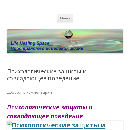
Пространство исцеления жизни.
Этот сайт о Квантовом процессинге LHS, Терапии QHS ,,
Перейти к содержимому
исцелении воспоминанием и ренкарнационике. Услуги.
Личный сайт Елены Барымовой
Меню
Консультации
Психологические защиты и
совладающее поведение
Добавить комментарий
Психологические защиты и
совладающее поведение