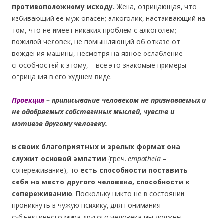
противоположному исходу.
Жена, отрицающая, что
избивающий ее муж опасен; алкоголик, настаивающий на
том, что не имеет никаких проблем с алкоголем;
пожилой человек, не помышляющий об отказе от
вождения машины, несмотря на явное ослабление
способностей к этому, – все это знакомые примеры
отрицания в его худшем виде.
Проекция
– приписывание человеком не признаваемых и
не одобряемых собственных мыслей, чувств и
мотивов другому человеку.
В своих благоприятных и зрелых формах она
служит основой эмпатии
(греч.
empatheia
–
сопереживание), то
есть способности поставить
себя на место другого человека, способности к
сопереживанию
. Поскольку никто не в состоянии
проникнуть в чужую психику, для понимания
субъективного мира другого человека мы должны