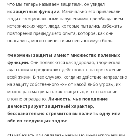
что мы теперь называем защитами, он увидел
их
защитные функции
.
Изначально его привлекали
люди с эмоциональными нарушениями, преобладанием
истерических черт, люди, которые пытались избежать
повторения предыдущего опыта, которое, как они
опасались, могло принести им невыносимую боль.
Феномены защиты имеют множество полезных
функций.
Они появляются как здоровая, творческая
адаптация и продолжают действовать на протяжении
всей жизни. В тех случаях, когда их действие направлено
на защиту собственного «Я» от какой-либо угрозы, их
можно рассматривать как «защиты», и это название
вполне оправдано.
Личность, чье поведение
демонстрирует защитный характер,
бессознательно стремится выполнить одну или
обе из следующих задач:
(1)
избежать или овладеть неким мощным угрожающим