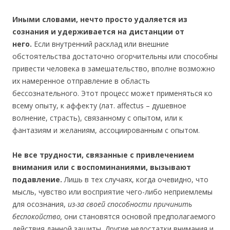
Иными словами, нечто просто удаляется из
сознания и удерживается на дистанции от
него.
Если внутренний расклад или внешние
обстоятельства достаточно огорчительны или способны
привести человека в замешательство, вполне возможно
их намеренное отправление в область
бессознательного. Этот процесс может применяться ко
всему опыту, к аффекту (лат. affectus – душевное
волнение, страсть), связанному с опытом, или к
фантазиям и желаниям, ассоциированным с опытом.
Не все трудности, связанные с привлечением
внимания или с воспоминаниями, вызывают
подавление.
Лишь в тех случаях, когда очевидно, что
мысль, чувство или восприятие чего-либо неприемлемы
для осознания,
из-за своей способности причинить
беспокойство,
они становятся основой предполагаемого
действия данной защиты. Другие недостатки внимания и