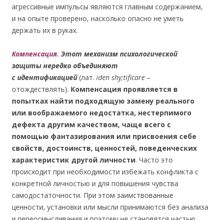
агрессивные импульсы являются главным содержанием,
и на опыте проверено, насколько опасно не уметь
держать их в руках.
Компенсация.
Этот механизм психологической
защиты нередко объединяют
с идентификацией
(лат.
iden shy;tificare
–
отождествлять).
Компенсация проявляется в
попытках найти подходящую замену реального
или воображаемого недостатка, нестерпимого
дефекта другим качеством, чаще всего с
помощью фантазирования или присвоения себе
свойств, достоинств, ценностей, поведенческих
характеристик другой личности
. Часто это
происходит при необходимости избежать конфликта с
конкретной личностью и для повышения чувства
самодостаточности. При этом заимствованные
ценности, установки или мысли принимаются без анализа
и переосмысливания и поэтому не становятся частью