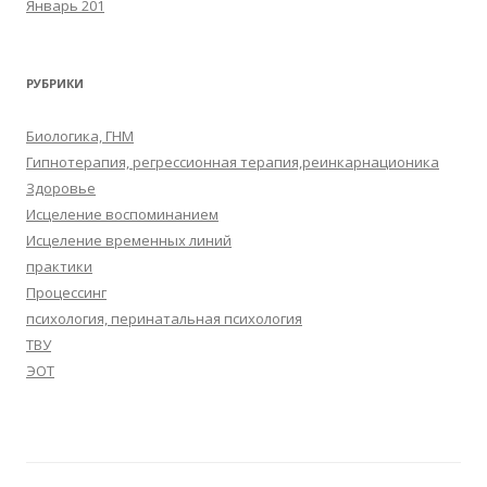
Январь 201
РУБРИКИ
Биологика, ГНМ
Гипнотерапия, регрессионная терапия,реинкарнационика
Здоровье
Исцеление воспоминанием
Исцеление временных линий
практики
Процессинг
психология, перинатальная психология
ТВУ
ЭОТ