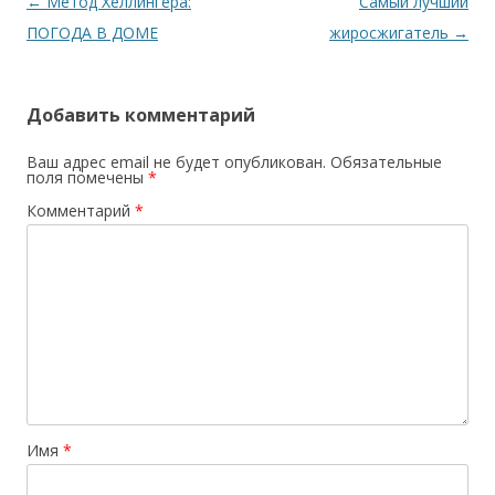
Навигация по записям
←
Метод Хеллингера:
Самый лучший
ПОГОДА В ДОМЕ
жиросжигатель
→
Добавить комментарий
Ваш адрес email не будет опубликован.
Обязательные
поля помечены
*
Комментарий
*
Имя
*