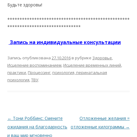
Будьте здоровы!
**************************************************
******************************
Запись на индивидуальные консультации
Запись опубликована
27.10.2016
в рубрике
Здоровье
,
Исцеление воспоминанием
,
Исцеление временных линий
,
практики
,
Процессинг
,
психология, перинатальная
психология
,
ТВУ
.
Навигация по записям
←
Тони Роббинс: Смените
Отложенные желания =
ожидания на благодарность
отложенные килограммы
→
и ваш мир мгновенно