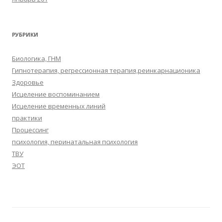
РУБРИКИ
Биологика, ГНМ
Гипнотерапия, регрессионная терапия,реинкарнационика
Здоровье
Исцеление воспоминанием
Исцеление временных линий
практики
Процессинг
психология, перинатальная психология
ТВУ
ЭОТ