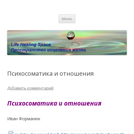
Пространство исцеления жизни.
Этот сайт о Квантовом процессинге LHS, Терапии QHS ,,
Перейти к содержимому
исцелении воспоминанием и ренкарнационике. Услуги.
Личный сайт Елены Барымовой
Меню
Консультации
Психосоматика и отношения
Добавить комментарий
Психосоматика и отношения
Иван Форманюк