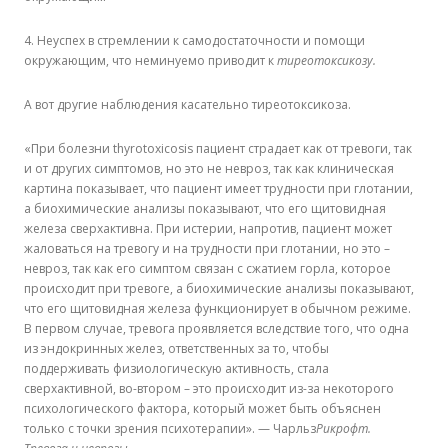
4. Неуспех в стремлении к самодостаточности и помощи
окружающим, что неминуемо приводит к
тиреотоксикозу.
А вот другие наблюдения касательно тиреотоксикоза.
«При болезни thyrotoxicosis пациент страдает как от тревоги, так
и от других симптомов, но это не невроз, так как клиническая
картина показывает, что пациент имеет трудности при глотании,
а биохимические анализы показывают, что его щитовидная
железа сверхактивна. При истерии, напротив, пациент может
жаловаться на тревогу и на трудности при глотании, но это –
невроз, так как его симптом связан с сжатием горла, которое
происходит при тревоге, а биохимические анализы показывают,
что его щитовидная железа функционирует в обычном режиме.
В первом случае, тревога проявляется вследствие того, что одна
из эндокринных желез, ответственных за то, чтобы
поддерживать физиологическую активность, стала
сверхактивной, во-втором – это происходит из-за некоторого
психологического фактора, который может быть объяснен
только с точки зрения психотерапии». — Чарльз
Рикрофт.