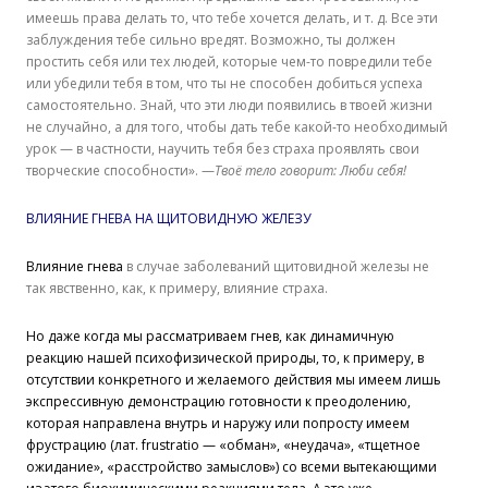
имеешь права делать то, что тебе хочется делать, и т. д. Все эти
заблуждения тебе сильно вредят. Возможно, ты должен
простить себя или тех людей, которые чем-то повредили тебе
или убедили тебя в том, что ты не способен добиться успеха
самостоятельно. Знай, что эти люди появились в твоей жизни
не случайно, а для того, чтобы дать тебе какой-то необходимый
урок — в частности, научить тебя без страха проявлять свои
творческие способности». —
Твоё тело говорит: Люби себя!
ВЛИЯНИЕ ГНЕВА НА ЩИТОВИДНУЮ ЖЕЛЕЗУ
Влияние гнева
в случае заболеваний щитовидной железы не
так явственно, как, к примеру, влияние страха.
Но даже когда мы рассматриваем гнев, как динамичную
реакцию нашей психофизической природы, то, к примеру, в
отсутствии конкретного и желаемого действия мы имеем лишь
экспрессивную демонстрацию готовности к преодолению,
которая направлена внутрь и наружу или попросту имеем
фрустрацию (лат. frustratio — «обман», «неудача», «тщетное
ожидание», «расстройство замыслов») со всеми вытекающими