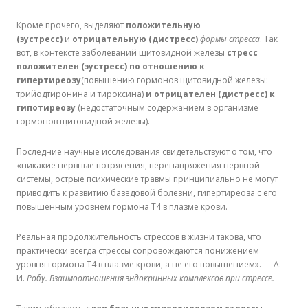
Кроме прочего, выделяют
положительную
(эустресс)
и
отрицательную (дистресс)
формы стресса
. Так
вот, в контексте заболеваний щитовидной железы
стресс
положителен (эустресс) по отношению к
гипертиреозу
(повышению гормонов щитовидной железы:
трийодтиронина и тироксина)
и отрицателен (дистресс) к
гипотиреозу
(недостаточным содержанием в организме
гормонов щитовидной железы).
Последние научные исследования свидетельствуют о том, что
«никакие нервные потрясения, перенапряжения нервной
системы, острые психические травмы принципиально не могут
приводить к развитию базедовой болезни, гипертиреоза с его
повышенным уровнем гормона Т4 в плазме крови.
Реальная продолжительность стрессов в жизни такова, что
практически всегда стрессы сопровождаются понижением
уровня гормона Т4 в плазме крови, а не его повышением». — А.
И.
Робу. Взаимоотношения эндокринных комплексов при стрессе.