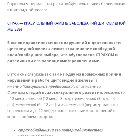
В данном материале как раз и пойдёт речь о таких блокировках
в щитовидной железе.
СТРАХ — КРАЕУГОЛЬНЫЙ КАМЕНЬ ЗАБОЛЕВАНИЙ ЩИТОВИДНОЙ
ЖЕЛЕЗЫ
В основе практически всех нарушений в деятельности
щитовидной железы лежит ограничение свободной
воли/свободного выбора, что обусловлено СТРАХОМ и
различными его вариациями/проявлениями.
В этом смысле указываю вам на
одну из возможных причин
нарушений в работе щитовидной железы
, а
именно
“сексуальные предпосылки”,
от описанных
Фрейдом
стадий психосексуального развития
:
оральной
(0
– 18 мес.);
анальной
(18 мес. – 3 года);
фаллической
(3 года – 6
лет);
латентной
(6 – 12 лет); и
генитальной
(период полового
созревания и до 22 лет) до нынешних взаимоотношений в
корне проблем которых:
страх обладания (и его потери/одиночества)