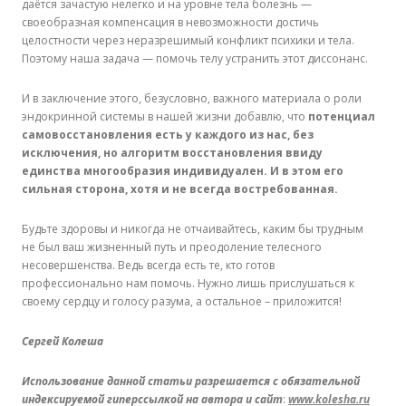
даётся зачастую нелегко и на уровне тела болезнь —
своеобразная компенсация в невозможности достичь
целостности через неразрешимый конфликт психики и тела.
Поэтому наша задача — помочь телу устранить этот диссонанс.
И в заключение этого, безусловно, важного материала о роли
эндокринной системы в нашей жизни добавлю, что
потенциал
самовосстановления есть у каждого из нас, без
исключения, но алгоритм восстановления ввиду
единства многообразия индивидуален. И в этом его
сильная сторона, хотя и не всегда востребованная.
Будьте здоровы и никогда не отчаивайтесь, каким бы трудным
не был ваш жизненный путь и преодоление телесного
несовершенства. Ведь всегда есть те, кто готов
профессионально нам помочь. Нужно лишь прислушаться к
своему сердцу и голосу разума, а остальное – приложится!
Сергей Колеша
Использование данной статьи разрешается с обязательной
индексируемой гиперссылкой на автора и сайт
:
www.kolesha.ru