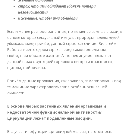
желание обладать
страх, что ими обладают (боязнь потери
независимости)
и желание, чтобы ими обладали
Есть и менее распространённые, но не менее важные страхи, в
основе которых сексуальный импульс природы –
страх перед
удовольствием,
причём, данный страх, как считает Вильгейм
Райх, «является ядром страха перед самостоятельным,
свободным образом жизни». А это неминуемо связывает
данный страх с функцией горлового центра и в частности,
щитовидной железы.
Причём данные проявления, как правило, замаскированы под
те или иные характерологические особенности вашей
личности.
В основе любых застойных явлений организма и
недостаточной функциональной активности/
циркуляции лежат подавленные эмоции.
В случае гипофункции щитовидной железы, неготовность