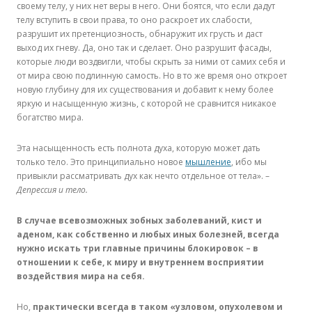
своему телу, у них нет веры в него. Они боятся, что если дадут
телу вступить в свои права, то оно раскроет их слабости,
разрушит их претенциозность, обнаружит их грусть и даст
выход их гневу. Да, оно так и сделает. Оно разрушит фасады,
которые люди воздвигли, чтобы скрыть за ними от самих себя и
от мира свою подлинную самость. Но в то же время оно откроет
новую глубину для их существования и добавит к нему более
яркую и насыщенную жизнь, с которой не сравнится никакое
богатство мира.
Эта насыщенность есть полнота духа, которую может дать
только тело. Это принципиально новое
мышление
, ибо мы
привыкли рассматривать дух как нечто отдельное от тела». –
Депрессия и тело.
В случае всевозможных зобных заболеваний, кист и
аденом, как собственно и любых иных болезней, всегда
нужно искать три главные причины блокировок – в
отношении к себе, к миру и внутреннем восприятии
воздействия мира на себя.
Но,
практически всегда в таком «узловом, опухолевом и