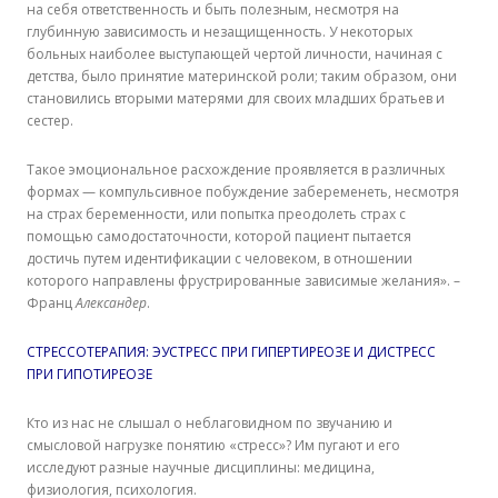
на себя ответственность и быть полезным, несмотря на
глубинную зависимость и незащищенность. У некоторых
больных наиболее выступающей чертой личности, начиная с
детства, было принятие материнской роли; таким образом, они
становились вторыми матерями для своих младших братьев и
сестер.
Такое эмоциональное расхождение проявляется в различных
формах — компульсивное побуждение забеременеть, несмотря
на страх беременности, или попытка преодолеть страх с
помощью самодостаточности, которой пациент пытается
достичь путем идентификации с человеком, в отношении
которого направлены фрустрированные зависимые желания». –
Франц
Александер
.
СТРЕССОТЕРАПИЯ: ЭУСТРЕСС ПРИ ГИПЕРТИРЕОЗЕ И ДИСТРЕСС
ПРИ ГИПОТИРЕОЗЕ
Кто из нас не слышал о неблаговидном по звучанию и
смысловой нагрузке понятию «стресс»? Им пугают и его
исследуют разные научные дисциплины: медицина,
физиология, психология.