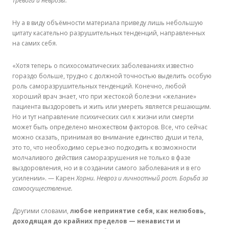
Тревога и неврозы.
Ну а в виду объёмности материала приведу лишь небольшую
цитату касательно разрушительных тенденций, направленных
на самих себя.
«Хотя теперь о психосоматических заболеваниях известно
гораздо больше, трудно с должной точностью выделить особую
роль саморазрушительных тенденций. Конечно, любой
хороший врач знает, что при жестокой болезни «желание»
пациента выздороветь и жить или умереть является решающим.
Но и тут направление психических сил к жизни или смерти
может быть определено множеством факторов. Все, что сейчас
можно сказать, принимая во внимание единство души и тела,
это то, что необходимо серьезно подходить к возможности
молчаливого действия саморазрушения не только в фазе
выздоровления, но и в создании самого заболевания и в его
усилении». — Карен
Хорни. Невроз и личностный рост. Борьба за
самоосуществление.
Другими словами,
любое непринятие себя, как нелюбовь,
доходящая до крайних пределов — ненависти и