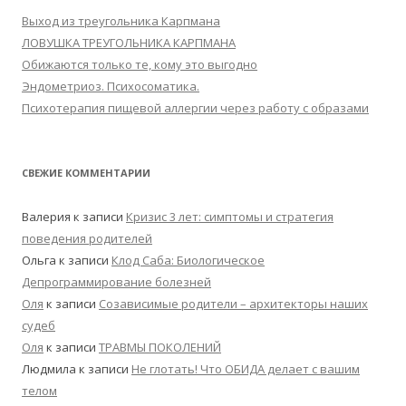
Выход из треугольника Карпмана
ЛОВУШКА ТРЕУГОЛЬНИКА КАРПМАНА
Обижаются только те, кому это выгодно
Эндометриоз. Психосоматика.
Психотерапия пищевой аллергии через работу с образами
СВЕЖИЕ КОММЕНТАРИИ
Валерия
к записи
Кризис 3 лет: симптомы и стратегия
поведения родителей
Ольга
к записи
Клод Саба: Биологическое
Депрограммирование болезней
Оля
к записи
Созависимые родители – архитекторы наших
судеб
Оля
к записи
ТРАВМЫ ПОКОЛЕНИЙ
Людмила
к записи
Не глотать! Что ОБИДА делает с вашим
телом