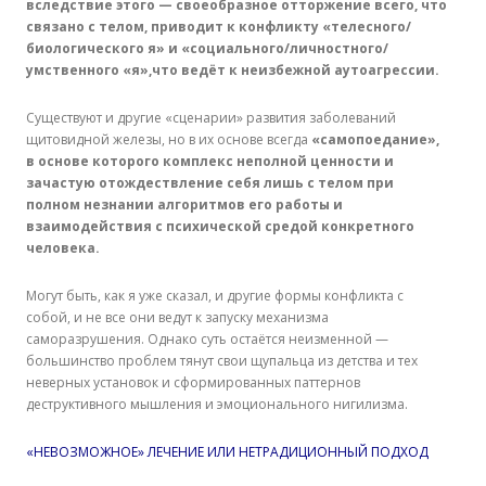
вследствие этого — своеобразное отторжение всего, что
связано с телом, приводит к конфликту «телесного/
биологического я» и «социального/личностного/
умственного «я»,что ведёт к неизбежной аутоагрессии.
Существуют и другие «сценарии» развития заболеваний
щитовидной железы, но в их основе всегда
«самопоедание»,
в основе которого комплекс неполной ценности и
зачастую отождествление себя лишь с телом при
полном незнании алгоритмов его работы и
взаимодействия с психической средой конкретного
человека.
Могут быть, как я уже сказал, и другие формы конфликта с
собой, и не все они ведут к запуску механизма
саморазрушения. Однако суть остаётся неизменной —
большинство проблем тянут свои щупальца из детства и тех
неверных установок и сформированных паттернов
деструктивного мышления и эмоционального нигилизма.
«НЕВОЗМОЖНОЕ» ЛЕЧЕНИЕ ИЛИ НЕТРАДИЦИОННЫЙ ПОДХОД