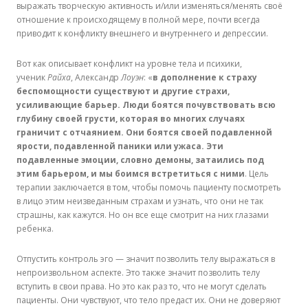
выражать творческую активность и/или изменяться/менять своё
отношение к происходящему в полной мере, почти всегда
приводит к конфликту внешнего и внутреннего и депрессии.
Вот как описывает конфликт на уровне тела и психики,
ученик
Райха
, Александр
Лоуэн
: «
в дополнение к страху
беспомощности существуют и другие страхи,
усиливающие барьер. Люди боятся почувствовать всю
глубину своей грусти, которая во многих случаях
граничит с отчаянием. Они боятся своей подавленной
ярости, подавленной паники или ужаса. Эти
подавленные эмоции, словно демоны, затаились под
этим барьером, и мы боимся встретиться с ними
. Цель
терапии заключается в том, чтобы помочь пациенту посмотреть
в лицо этим неизведанным страхам и узнать, что они не так
страшны, как кажутся. Но он все еще смотрит на них глазами
ребенка.
Отпустить контроль эго — значит позволить телу выражаться в
непроизвольном аспекте. Это также значит позволить телу
вступить в свои права. Но это как раз то, что не могут сделать
пациенты. Они чувствуют, что тело предаст их. Они не доверяют