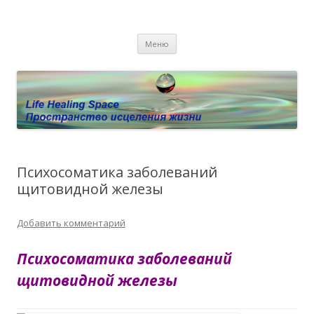
Пространство исцеления жизни.
Этот сайт о Квантовом процессинге LHS, Терапии QHS ,,
Перейти к содержимому
исцелении воспоминанием и ренкарнационике. Услуги.
Личный сайт Елены Барымовой
Меню
Консультации
Психосоматика заболеваний
щитовидной железы
Добавить комментарий
Психосоматика заболеваний
щитовидной железы