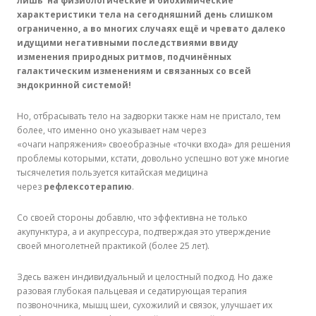
лишь на физиологические и биохимические
характеристики тела на сегодняшний день слишком
ограниченно, а во многих случаях ещё и чревато далеко
идущими негативными последствиями ввиду
изменения природных ритмов, подчинённых
галактическим изменениям и связанных со всей
эндокринной системой!
Но, отбрасывать тело на задворки также нам не пристало, тем
более, что именно оно указывает нам через
«очаги напряжения» своеобразные «точки входа» для решения
проблемы которыми, кстати, довольно успешно вот уже многие
тысячелетия пользуется китайская медицина
через
рефлексотерапию
.
Со своей стороны добавлю, что эффективна не только
акупунктура, а и акупрессура, подтверждая это утверждение
своей многолетней практикой (более 25 лет).
Здесь важен индивидуальный и целостный подход. Но даже
разовая глубокая пальцевая и седатирующая терапия
позвоночника, мышц шеи, сухожилий и связок, улучшает их