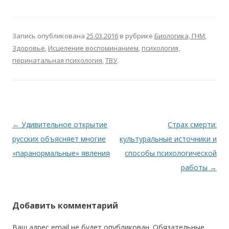
Запись опубликована
25.03.2016
в рубрике
Биологика, ГНМ
,
Здоровье
,
Исцеление воспоминанием
,
психология,
перинатальная психология
,
ТВУ
.
Навигация по записям
←
Удивительное открытие
Страх смерти:
русских объясняет многие
культуральные источники и
«паранормальные» явления
способы психологической
работы
→
Добавить комментарий
Ваш адрес email не будет опубликован.
Обязательные