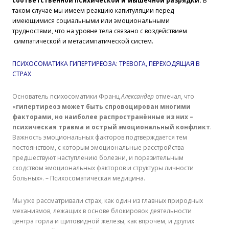
соответственной психической и мышечной разрядки.
В
таком случае мы имеем реакцию капитуляции перед
имеющимися социальными или эмоциональными
трудностями, что на уровне тела связано с воздействием
симпатической и метасимпатической систем.
ПСИХОСОМАТИКА ГИПЕРТИРЕОЗА: ТРЕВОГА, ПЕРЕХОДЯЩАЯ В
СТРАХ
Основатель психосоматики Франц
Александер
отмечал, что
«
гипертиреоз может быть спровоцирован многими
факторами, но наиболее распространённые из них –
психическая травма и острый эмоциональный конфликт
.
Важность эмоциональных факторов подтверждается тем
постоянством, с которым эмоциональные расстройства
предшествуют наступлению болезни, и поразительным
сходством эмоциональных факторов и структуры личности
больных». – Психосоматическая медицина.
Мы уже рассматривали страх, как один из главных природных
механизмов, лежащих в основе блокировок деятельности
центра горла и щитовидной железы, как впрочем, и других