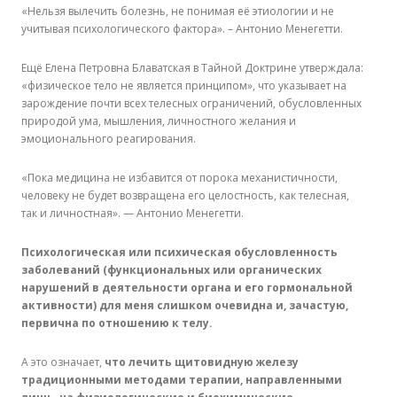
«Нельзя вылечить болезнь, не понимая её этиологии и не
учитывая психологического фактора». – Антонио Менегетти.
Ещё Елена Петровна Блаватская в Тайной Доктрине утверждала:
«физическое тело не является принципом», что указывает на
зарождение почти всех телесных ограничений, обусловленных
природой ума, мышления, личностного желания и
эмоционального реагирования.
«Пока медицина не избавится от порока механистичности,
человеку не будет возвращена его целостность, как телесная,
так и личностная». — Антонио Менегетти.
Психологическая или психическая обусловленность
заболеваний (функциональных или органических
нарушений в деятельности органа и его гормональной
активности) для меня слишком очевидна и, зачастую,
первична по отношению к телу.
А это означает,
что лечить щитовидную железу
традиционными методами терапии, направленными