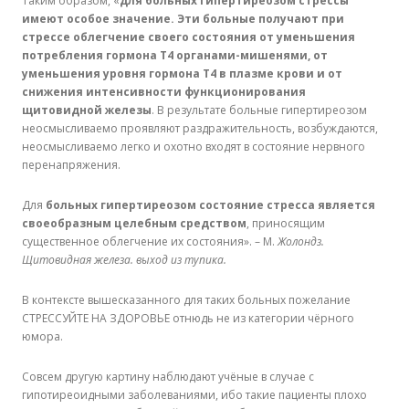
Таким образом, «
для больных гипертиреозом стрессы
имеют особое значение. Эти больные получают при
стрессе облегчение своего состояния от уменьшения
потребления гормона Т4 органами-мишенями, от
уменьшения уровня гормона Т4 в плазме крови и от
снижения интенсивности функционирования
щитовидной железы
. В результате больные гипертиреозом
неосмысливаемо проявляют раздражительность, возбуждаются,
неосмысливаемо легко и охотно входят в состояние нервного
перенапряжения.
Для
больных гипертиреозом состояние стресса является
своеобразным целебным средством
, приносящим
существенное облегчение их состояния». – М.
Жолондз.
Щитовидная железа. выход из тупика.
В контексте вышесказанного для таких больных пожелание
СТРЕССУЙТЕ НА ЗДОРОВЬЕ отнюдь не из категории чёрного
юмора.
Совсем другую картину наблюдают учёные в случае с
гипотиреоидными заболеваниями, ибо такие пациенты плохо