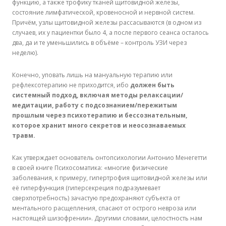
функцию, а также трофику тканей щитовидной железы,
состояние лимфатической, кровеносной и нервной систем.
Причём, узлы щитовидной железы рассасываются (в одном из
случаев, их у пациентки было 4, а после первого сеанса осталось
два, да и те уменьшились в объёме – контроль УЗИ через
неделю).
Конечно, уповать лишь на мануальную терапию или
рефлексотерапию не приходится, ибо
должен быть
системный подход, включая методы релаксации/
медитации, работу с подсознанием/пережитым
прошлым через психотерапию и бессознательным,
которое хранит много секретов и неосознаваемых
травм.
Как утверждает основатель онтопсихологии Антонио Менегетти
в своей книге Психосоматика: «многие физические
заболевания, к примеру, гипертрофия щитовидной железы или
её гиперфункция (гиперсекреция подразумевает
сверхпотребность) зачастую предохраняют субъекта от
ментального расщепления, спасают от острого невроза или
настоящей шизофрении». Другими словами, целостность нам