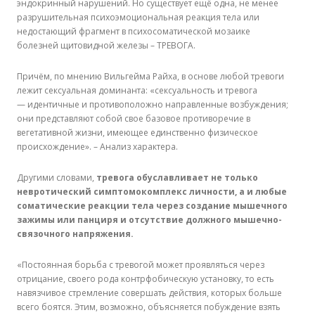
эндокринный нарушений. Но существует ещё одна, не менее
разрушительная психоэмоциональная реакция тела или
недостающий фрагмент в психосоматической мозаике
болезней щитовидной железы – ТРЕВОГА.
Причём, по мнению Вильгейма Райха, в основе любой тревоги
лежит сексуальная доминанта: «сексуальность и тревога
— идентичные и противоположно направленные возбуждения;
они представляют собой свое базовое противоречие в
вегетативной жизни, имеющее единственно физическое
происхождение». – Анализ характера.
Другими словами,
тревога обуславливает не только
невротический симптомокомплекс личности, а и любые
соматические реакции тела через создание мышечного
зажимы или панциря и отсутствие должного мышечно-
связочного напряжения.
«Постоянная борьба с тревогой может проявляться через
отрицание, своего рода контрфобическую установку, то есть
навязчивое стремление совершать действия, которых больше
всего боятся. Этим, возможно, объясняется побуждение взять