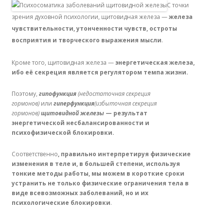
С точки
зрения духовной психологии, щитовидная железа —
железа
чувствительности, утонченности чувств, остроты
восприятия и творческого выражения мысли
.
Кроме того, щитовидная железа —
энергетическая железа,
ибо её секреция является регулятором темпа жизни.
Поэтому,
гипофункция
(недостаточная секреция
гормонов)
или
гиперфункция
(избыточная секреция
гормонов)
щитовидной железы
— результат
энергетической несбалансированности и
психофизической блокировки.
Соответственно
, правильно интерпретируя физические
изменения в теле и, в большей степени, используя
тонкие методы работы, мы можем в короткие сроки
устранить не только физические ограничения тела в
виде всевозможных заболеваний, но и их
психологические блокировки
.