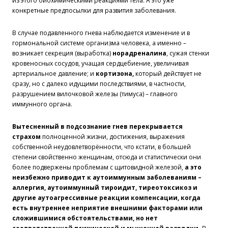
из этого биохимическими реакциями тела. А это уже
конкретные предпосылки для развития заболевания.
В случае подавленного гнева наблюдается изменение и в
гормональной системе организма человека, а именно –
возникает секреция (выработка)
норадреналина
, сужая стенки
кровеносных сосудов, учащая сердцебиение, увеличивая
артериальное давление; и
кортизона,
который действует не
сразу, но с далеко идущими последствиями, в частности,
разрушением вилочковой железы (тимуса) – главного
иммунного органа.
Вытесненный в подсознание гнев перекрывается
страхом
полноценной жизни, достижения, выражения
собственной неудовлетворённости, что кстати, в большей
степени свойственно женщинам, отсюда и статистически они
более подвержены проблемам с щитовидной железой,
а это
неизбежно приводит к аутоиммунным заболеваниям –
аллергия, аутоиммунный тироидит, тиреотоксикоз и
другие аутоагрессивные реакции компенсации, когда
есть внутреннее неприятие внешними факторами или
сложившимися обстоятельствами, но нет