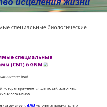
имые специальные биологические
чимые специальные
мм (СБП) в GNM.
ovariancancer.html
й
, которая применяется для людей, животных,
живых организмов.
ских законов
, с
GNM
мы учимся понимать, что