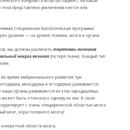
гического конфликта испытал пациент, на какой
ия тела представлена увеличеним клеток или
ачимая Специальная биологическая программа
рех уровнях — на уровне психики, мозга и органа.
иков, мы должны различать
тератомы яичников
альный некроз яичника
(потеря ткани). Каждый тип
лоям.
о во время эмбрионального развития три
нтодерма, мезодерма и эктодерма) развиваются
е наши органы развиваются из этих зародышевых
а может быть отнесена к одному из них. В свою
оррелирует с очень специфической областью мозга
ый мозг, кора головного мозга):
 конкретной области мозга;