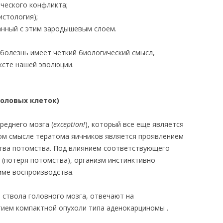
ческого конфликта;
истология);
анный с этим зародышевым слоем.
 болезнь имеет четкий биологический смысл,
ксте нашей эволюции.
оловых клеток)
реднего мозга (
exception!
), который все еще является
ом смысле тератома яичников является проявлением
ва потомства. Под влиянием соответствующего
 (потеря потомства), организм инстинктивно
мме воспроизводства.
 ствола головного мозга, отвечают на
ием компактной опухоли типа аденокарциномы .