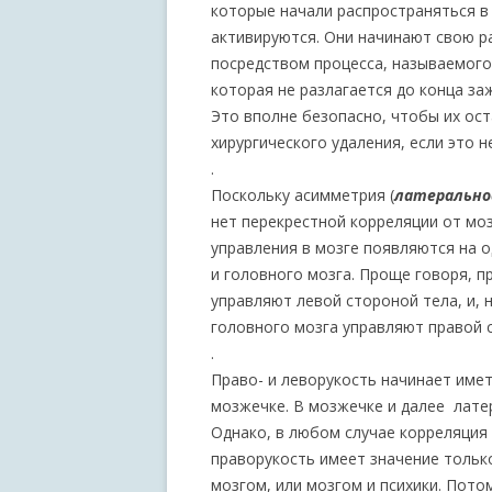
которые начали распространяться в
активируются. Они начинают свою р
посредством процесса, называемого 
которая не разлагается до конца за
Это вполне безопасно, чтобы их ос
хирургического удаления, если это 
.
Поскольку асимметрия (
латеральн
нет перекрестной корреляции от моз
управления в мозге появляются на о
и головного мозга. Проще говоря, п
управляют левой стороной тела, и, 
головного мозга управляют правой 
.
Право- и леворукость начинает имет
мозжечке. В мозжечке и далее лате
Однако, в любом случае корреляция 
праворукость имеет значение тольк
мозгом, или мозгом и психики. Пото