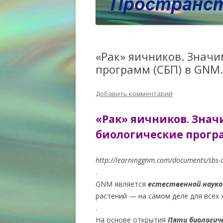
«Рак» яичников. Знач
программ (СБП) в GNM.
Добавить комментарий
«Рак» яичников. Зна
биологические програ
http://learninggnm.com/documents/sbs-
.
GNM является
естественной науко
растений — на самом деле для всех 
.
На основе открытия
Пяти биологиче