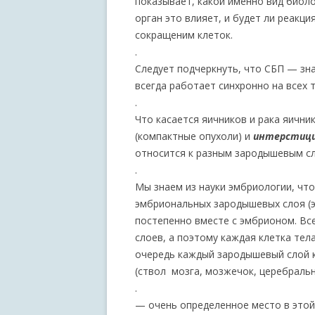
показывает, какой именно вид биоло
орган это влияет, и будет ли реакц
сокращеним клеток.
.
Следует подчеркнуть, что СБП — зн
всегда работает синхронно на всех т
.
Что касается яичников и рака яичн
(компактные опухоли) и
интерстици
относится к разным зародышевым с
.
Мы знаем из науки эмбриологии, чт
эмбриональных зародышевых слоя (э
постепенно вместе с эмбрионом. Вс
слоев, а поэтому каждая клетка тел
очередь каждый зародышевый слой к
(ствол мозга, мозжечок, церебральн
.
— очень определенное место в этой