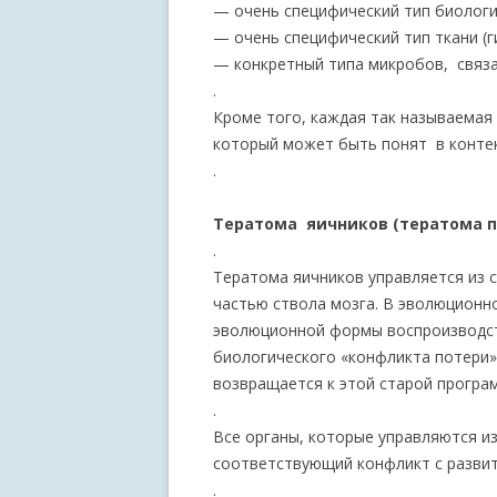
— очень специфический тип биологи
— очень специфический тип ткани (г
— конкретный типа микробов, связ
.
Кроме того, каждая так называемая
который может быть понят в конте
.
Тератома яичников (тератома п
.
Тератома яичников управляется из с
частью ствола мозга. В эволюционн
эволюционной формы воспроизводст
биологического «конфликта потери»
возвращается к этой старой програ
.
Все органы, которые управляются из
соответствующий конфликт с развит
.