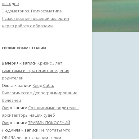
выгодно
Эндометриоз. Психосоматика.
Психотерапия пищевой аллергии
через работу с образами
СВЕЖИЕ КОММЕНТАРИИ
Валерия
к записи
Кризис 3 лет:
симптомы и стратегия поведения
родителей
Ольга
к записи
Клод Саба:
Биологическое Депрограммирование
болезней
Оля
к записи
Созависимые родители –
архитекторы наших судеб
Оля
к записи
ТРАВМЫ ПОКОЛЕНИЙ
Людмила
к записи
Не глотать! Что
ОБИДА делает с вашим телом