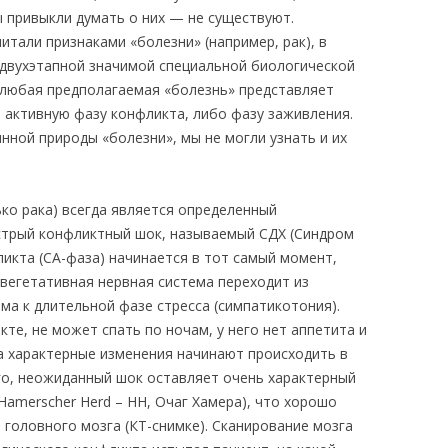
ы привыкли думать о них — не существуют.
итали признаками «болезни» (например, рак), в
двухэтапной значимой специальной биологической
 любая предполагаемая «болезнь» представляет
 активную фазу конфликта, либо фазу заживления.
нной природы «болезни», мы не могли узнать и их
ко рака) всегда является определенный
стрый конфликтный шок, называемый СДХ (Синдром
ликта (CA-фаза) начинается в тот самый момент,
 вегетативная нервная система переходит из
ма к длительной фазе стресса (симпатикотония).
те, не может спать по ночам, у него нет аппетита и
ма характерные изменения начинают происходить в
о, неожиданный шок оставляет очень характерный
Hamerscher Herd – НН, Очаг Хамера), что хорошо
головного мозга (КТ-снимке). Сканирование мозга