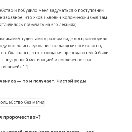
ебство и побудило меня задуматься о поступлении
ое забавное, что Яков Львович Коломинский был там
тливилось побывать на его лекциях).
ольниками/студентами в разном виде воспроизводили
 году вышло исследование голландских психологов,
тов. Оказалось, что «ожидания преподавателей были
 с внутренней мотивацией и вовлеченностью
тивацией» [1].
ученика — то и получает. Чистой воды
я пророчество»?
то с
амосбывающееся пророчество — это