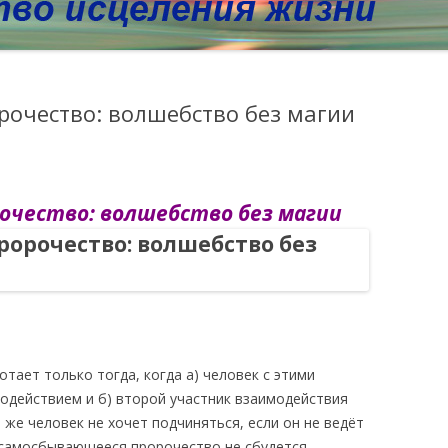
очество: волшебство без магии
очество: волшебство без магии
ает только тогда, когда а) человек с этими
действием и б) второй участник взаимодействия
 же человек не хочет подчиняться, если он не ведёт
о самосбывающееся пророчество не сбудется.