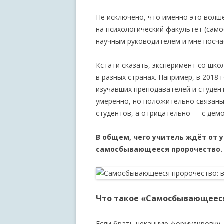
Не исключено, что именно это волш
на психологический факультет (сам
научным руководителем и мне посчас
Кстати сказать, эксперимент со шк
в разных странах. Например, в 2018
изучавших преподавателей и студен
умеренно, но положительно связаны
студентов, а отрицательно — с демо
В общем, чего учитель ждёт от 
самосбывающееся пророчество.
Что такое «Самосбывающеес
Если брать чеканную формулировку, 