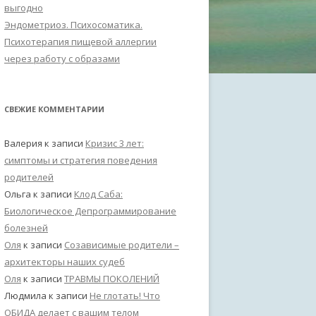
выгодно
Эндометриоз. Психосоматика.
Психотерапия пищевой аллергии
через работу с образами
СВЕЖИЕ КОММЕНТАРИИ
Валерия
к записи
Кризис 3 лет:
симптомы и стратегия поведения
родителей
Ольга
к записи
Клод Саба:
Биологическое Депрограммирование
болезней
Оля
к записи
Созависимые родители –
архитекторы наших судеб
Оля
к записи
ТРАВМЫ ПОКОЛЕНИЙ
Людмила
к записи
Не глотать! Что
ОБИДА делает с вашим телом