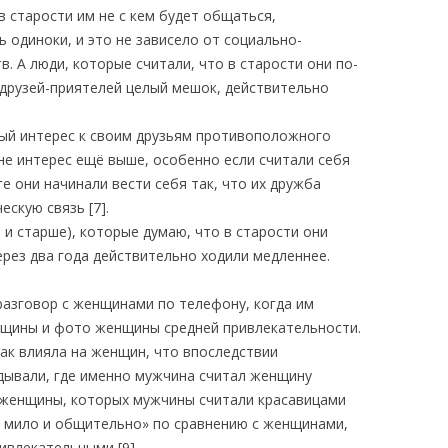
в старости им не с кем будет общаться,
 одиноки, и это не зависело от социально-
. А люди, которые считали, что в старости они по-
 друзей-приятелей целый мешок, действительно
ый интерес к своим друзьям противоположного
оне интерес ещё выше, особенно если считали себя
е они начинали вести себя так, что их дружба
скую связь [7].
 и старше), которые думаю, что в старости они
ерез два года действительно ходили медленнее.
разговор с женщинами по телефону, когда им
щины и фото женщины средней привлекательности.
ак влияла на женщин, что впоследствии
ывали, где именно мужчина считал женщину
 женщины, которых мужчины считали красавицами
, мило и общительно» по сравнению с женщинами,
ивлекательными [9].