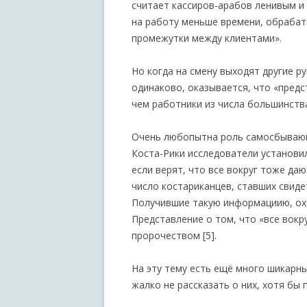
считает кассиров-арабов ленивым и 
на работу меньше времени, обраба
промежутки между клиентами».
Но когда на смену выходят другие р
одинаково, оказывается, что «пред
чем работники из числа большинства»
Очень любопытна роль самосбывающ
Коста-Рики исследователи установи
если верят, что все вокруг тоже да
число костариканцев, ставших свиде
Получившие такую информациию, охо
Представление о том, что «все вок
пророчеством [5].
На эту тему есть ещё много шикарн
жалко не рассказать о них, хотя бы 