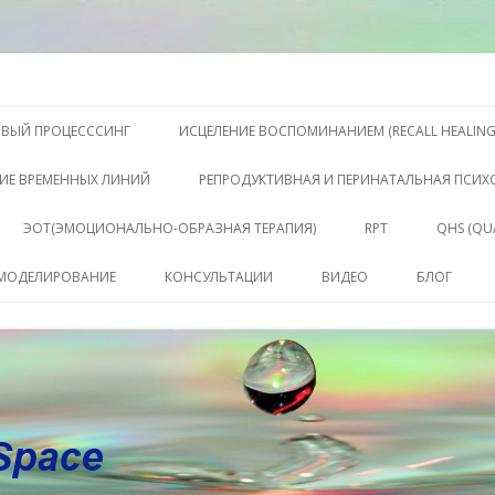
S, Терапии QHS ,, исцелении воспоминанием и ренкарнационике. Услу
еления жизни. Личный сайт Ел
Перейти к содержимому
ОВЫЙ ПРОЦЕСССИНГ
ИСЦЕЛЕНИЕ ВОСПОМИНАНИЕМ (RECALL HEALING
ИЕ ВРЕМЕННЫХ ЛИНИЙ
РЕПРОДУКТИВНАЯ И ПЕРИНАТАЛЬНАЯ ПСИ
ЭОТ(ЭМОЦИОНАЛЬНО-ОБРАЗНАЯ ТЕРАПИЯ)
RPT
QHS (QU
КЛЮЧЕ
 МОДЕЛИРОВАНИЕ
КОНСУЛЬТАЦИИ
ВИДЕО
БЛОГ
СОСТО
КОНСУЛЬТАЦИЯ
САБАХУТ
ПАКЕТ СЕССИЙ И
КОНСУЛЬТАЦИЙ
СОПРОВОЖДЕНИЕ
КОУЧИНГ ДО РЕЗУЛЬТАТА