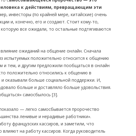
человека к действиям, превращающим эти
, инвесторы (по крайней мере, китайские) очень
ции и, конечно, его и создают. Стоит кому-то,
, которую все ожидали, то остальные подтягиваются
 влияние ожиданий на общение онлайн. Сначала
 из испытуемых положительно относится к общению
ом и тем, и другим предложили пообщаться в онлайн
 кто положительно относились к общению в
о и оказывали больше социальной поддержки. И,
радовало больше и доставляло больше удовольствия.
общаться» самосбылось [3].
 показало — легко самосбывается пророчество
шинства ленивые и нерадивые работники».
боту французских кассиров, и заметили, что
 влияют на работу кассиров. Когда руководитель