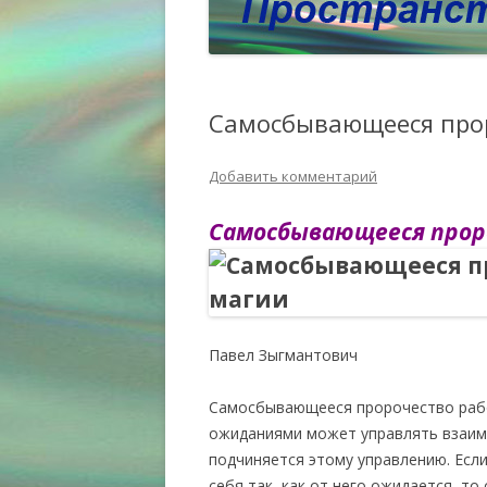
Самосбывающееся прор
Добавить комментарий
Самосбывающееся прор
Павел Зыгмантович
Самосбывающееся пророчество работ
ожиданиями может управлять взаимо
подчиняется этому управлению. Если
себя так, как от него ожидается, т