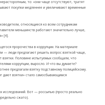
нерасторопным, то: «они чаще отсутствуют, тратят
тывают покупки медленнее и увеличивают временные
уководители, относящиеся ко всем сотрудникам
ставители меньшинств работают значительно лучше,
 [4].
егося пророчества в коррупции. На материале
ли — люди предлагают решить вопрос взяткой чаще,
ют взятки. Половине испытуемых сообщали, что
телями коррупции, выросло. И что вы думаете?
тнее предлагали взятку подставному полицейскому.
руг дают взятки» стало самосбывающимся
ых исследований. Вот — россыпью (просто реально
предельно сжато).