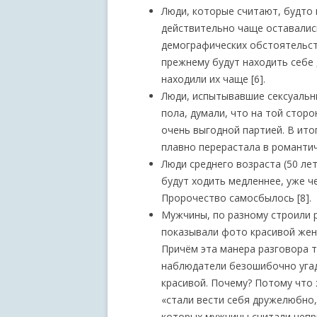
Люди, которые считают, будто 
действительно чаще оставались
демографических обстоятельств
прежнему будут находить себе
находили их чаще [6].
Люди, испытывавшие сексуальн
пола, думали, что на той стор
очень выгодной партией. В итог
плавно перерастала в романтиче
Люди среднего возраста (50 лет
будут ходить медленнее, уже ч
Пророчество самосбылось [8].
Мужчины, по разному строили 
показывали фото красивой жен
Причём эта манера разговора т
наблюдатели безошибочно угад
красивой. Почему? Потому что
«стали вести себя дружелюбно
которых мужчины считали непр