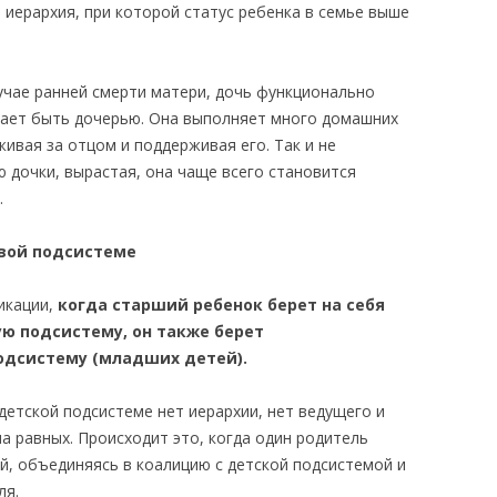
 иерархия, при которой статус ребенка в семье выше
учае ранней смерти матери, дочь функционально
стает быть дочерью. Она выполняет много домашних
живая за отцом и поддерживая его. Так и не
 дочки, вырастая, она чаще всего становится
.
вой подсистеме
икации,
когда старший ребенок берет на себя
ю подсистему, он также берет
подсистему (младших детей).
детской подсистеме нет иерархии, нет ведущего и
а равных. Происходит это, когда один родитель
й, объединяясь в коалицию с детской подсистемой и
ля.