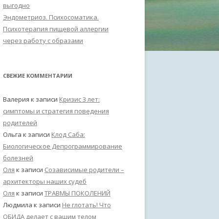
выгодно
Эндометриоз. Психосоматика.
Психотерапия пищевой аллергии
через работу с образами
СВЕЖИЕ КОММЕНТАРИИ
Валерия
к записи
Кризис 3 лет:
симптомы и стратегия поведения
родителей
Ольга
к записи
Клод Саба:
Биологическое Депрограммирование
болезней
Оля
к записи
Созависимые родители –
архитекторы наших судеб
Оля
к записи
ТРАВМЫ ПОКОЛЕНИЙ
Людмила
к записи
Не глотать! Что
ОБИДА делает с вашим телом