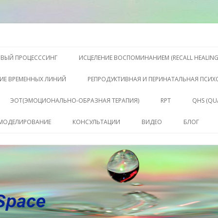
S, Терапии QHS ,, исцелении воспоминанием и ренкарнационике. Услу
еления жизни. Личный сайт Ел
Перейти к содержимому
ОВЫЙ ПРОЦЕСССИНГ
ИСЦЕЛЕНИЕ ВОСПОМИНАНИЕМ (RECALL HEALING
ИЕ ВРЕМЕННЫХ ЛИНИЙ
РЕПРОДУКТИВНАЯ И ПЕРИНАТАЛЬНАЯ ПСИ
ЭОТ(ЭМОЦИОНАЛЬНО-ОБРАЗНАЯ ТЕРАПИЯ)
RPT
QHS (QU
КЛЮЧЕ
 МОДЕЛИРОВАНИЕ
КОНСУЛЬТАЦИИ
ВИДЕО
БЛОГ
СОСТО
КОНСУЛЬТАЦИЯ
САБАХУТ
ПАКЕТ СЕССИЙ И
КОНСУЛЬТАЦИЙ
СОПРОВОЖДЕНИЕ
КОУЧИНГ ДО РЕЗУЛЬТАТА