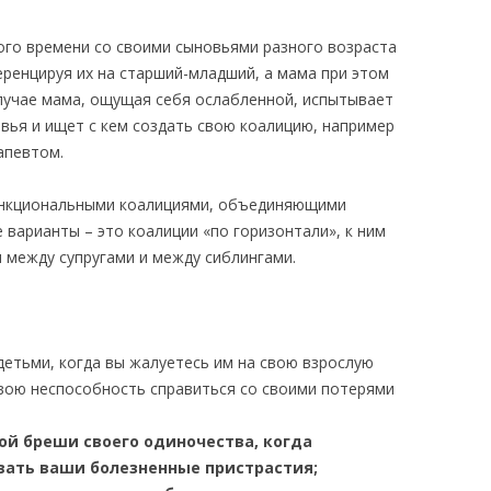
ого времени со своими сыновьями разного возраста
еренцируя их на старший-младший, а мама при этом
случае мама, ощущая себя ослабленной, испытывает
вья и ищет с кем создать свою коалицию, например
апевтом.
функциональными коалициями, объединяющими
е варианты – это коалиции «по горизонтали», к ним
 между супругами и между сиблингами.
детьми, когда вы жалуетесь им на свою взрослую
свою неспособность справиться со своими потерями
ой бреши своего одиночества, когда
вать ваши болезненные пристрастия;