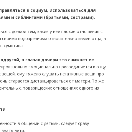
правляться в социум, использоваться для
ьями и сиблингами (братьями, сестрами).
ься с дочкой тем, какие у неё плохие отношения с
я своими подозрениями относительно измен отца, в
ь сумятица.
одругой, в глазах дочери это снижает ее
непроизвольно эмоционально присоединяется к отцу.
 вещей, ему тяжело слушать негативные вещи про
дочь старается дистанцироваться от матери. То же
ерительных, товарищеских отношениях одного из
ети
енности в общении с детьми, следует сразу
 знать дети.