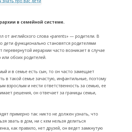
архии в семейной системе.
 от английского слова «parents» — родители. В
то дети функционально становятся родителями
т перевернутой иерархии часто возникает в случае
 или обоих родителей.
ый и в семье есть сын, то он часто замещает
ть в такой семье зачастую, инфантильные, поэтому
ым взрослым и нести ответственность за семью, ее
имает решения, он отвечает за границы семьи,
ядят примерно так: никто не должен узнать, что
зя звать в дом, ни с кем нельзя делиться
нка, как правило, нет друзей, он ведет замкнутую