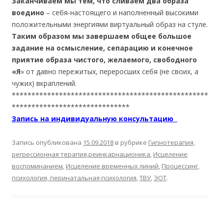
Заканчиваем мы тем, что сливаем два образа
воедино
– себя-настоящего и наполненный высокими
положительными энергиями виртуальный образ на стуле.
Таким образом мы завершаем общее большое
задание на осмысление, сепарацию и конечное
приятие образа чистого, желаемого, свободного
«Я
» от давно пережитых, переросших себя (не своих, а
чужих) вкраплений.
**************************************************
******************************
Запись на индивидуальную консультацию
Запись опубликована
15.09.2018
в рубрике
Гипнотерапия,
регрессионная терапия,реинкарнационика
,
Исцеление
воспоминанием
,
Исцеление временных линий
,
Процессинг
,
психология, перинатальная психология
,
ТВУ
,
ЭОТ
.