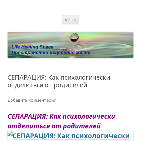
Пространство исцеления жизни.
Этот сайт о Квантовом процессинге LHS, Терапии QHS ,,
Перейти к содержимому
исцелении воспоминанием и ренкарнационике. Услуги.
Личный сайт Елены Барымовой
Меню
Консультации
СЕПАРАЦИЯ: Как психологически
отделиться от родителей
Добавить комментарий
СЕПАРАЦИЯ: Как психологически
отделиться от родителей