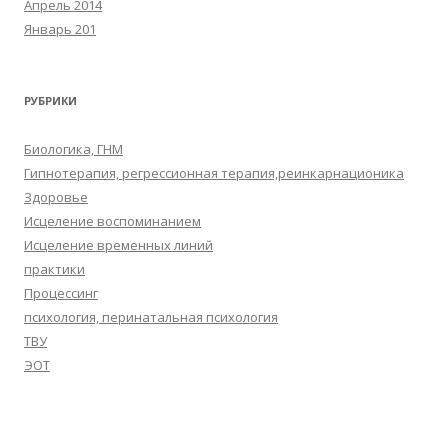
Апрель 2014
Январь 201
РУБРИКИ
Биологика, ГНМ
Гипнотерапия, регрессионная терапия,реинкарнационика
Здоровье
Исцеление воспоминанием
Исцеление временных линий
практики
Процессинг
психология, перинатальная психология
ТВУ
ЭОТ