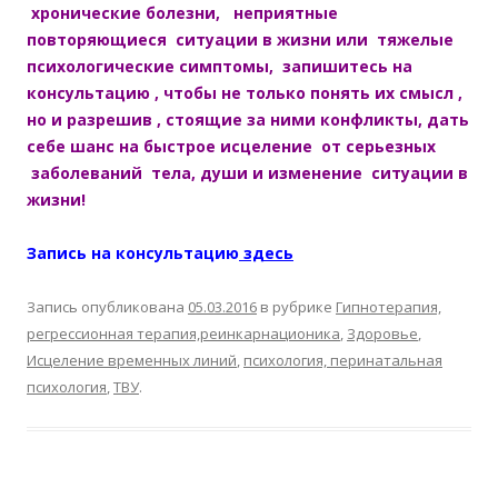
хронические болезни, неприятные
повторяющиеся ситуации в жизни или тяжелые
психологические симптомы, запишитесь на
консультацию , чтобы не только понять их смысл ,
но и разрешив , стоящие за ними конфликты, дать
себе шанс на быстрое исцеление от серьезных
заболеваний тела, души и изменение ситуации в
жизни!
Запись на консультацию
здесь
Запись опубликована
05.03.2016
в рубрике
Гипнотерапия,
регрессионная терапия,реинкарнационика
,
Здоровье
,
Исцеление временных линий
,
психология, перинатальная
психология
,
ТВУ
.