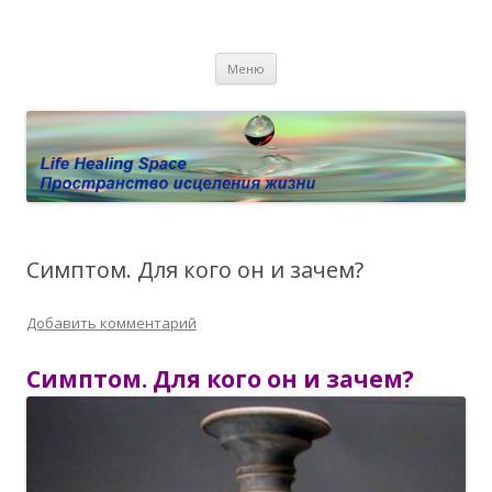
Пространство исцеления жизни.
Этот сайт о Квантовом процессинге LHS, Терапии QHS ,,
Перейти к содержимому
исцелении воспоминанием и ренкарнационике. Услуги.
Личный сайт Елены Барымовой
Меню
Консультации
Симптом. Для кого он и зачем?
Добавить комментарий
Симптом. Для кого он и зачем?