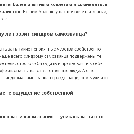
советы более опытным коллегам и сомневаться
иалистов.
Но чем больше у нас появляется знаний,
оте.
му ли грозит синдром самозванца?
пытывать такие неприятные чувства свойственно
Чаще всего синдрому самозванца подвержены те,
е цели, строго себя судить и предъявлять к себе
рфекционисты и… ответственные люди. А ещё
т синдрома самозванца гораздо чаще, чем мужчины.
ваете ощущение собственной
аш опыт и ваши знания — уникальны, такого