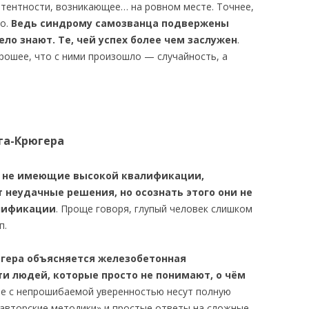
тентности, возникающее… на ровном месте. Точнее,
но.
Ведь синдрому самозванца подвержены
ло знают. Те, чей успех более чем заслужен
.
орошее, что с ними произошло — случайность, а
га-Крюгера
и, не имеющие высокой квалификации,
неудачные решения, но осознать этого они не
алификации
. Проще говоря, глупый человек слишком
п.
гера объясняется железобетонная
ти людей, которые просто не понимают, о чём
ые с непрошибаемой уверенностью несут полную
авторские методики» и простые ответы на сложные