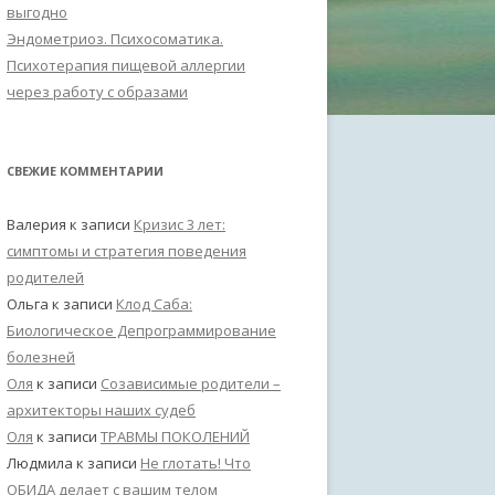
выгодно
Эндометриоз. Психосоматика.
Психотерапия пищевой аллергии
через работу с образами
СВЕЖИЕ КОММЕНТАРИИ
Валерия
к записи
Кризис 3 лет:
симптомы и стратегия поведения
родителей
Ольга
к записи
Клод Саба:
Биологическое Депрограммирование
болезней
Оля
к записи
Созависимые родители –
архитекторы наших судеб
Оля
к записи
ТРАВМЫ ПОКОЛЕНИЙ
Людмила
к записи
Не глотать! Что
ОБИДА делает с вашим телом