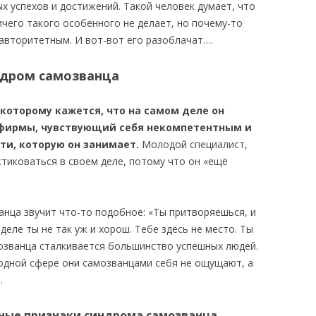
х успехов и достижений. Такой человек думает, что
ничего такого особенного не делает, но почему-то
 авторитетным. И вот-вот его разоблачат….
ндром самозванца
которому кажется, что на самом деле он
к фирмы, чувствующий себя некомпетентным и
и, которую он занимает.
Молодой специалист,
тиковаться в своем деле, потому что он «ещё
анца звучит что-то подобное: «Ты притворяешься, и
деле ты не так уж и хорош. Тебе здесь не место. Ты
озванца сталкивается большинство успешных людей.
 одной сфере они самозванцами себя не ощущают, а
.
вные признаки синдрома самозванца