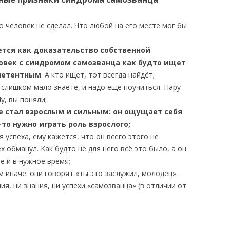
о человек не сделал. Что любой на его месте мог бы
тся как доказательство собственной
овек с синдромом самозванца как будто ищет
мпетентным
. А кто ищет, тот всегда найдёт;
слишком мало знаете, и надо ещё поучиться. Пару
у, вы поняли;
е стал взрослым и сильным: он ощущает себя
то нужно играть роль взрослого;
 успеха, ему кажется, что он всего этого не
х обманул. Как будто не для него всё это было, а он
е и в нужное время;
 иначе: они говорят «ты это заслужил, молодец».
я, ни знания, ни успехи «самозванца» (в отличии от