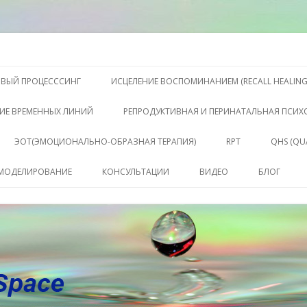
S, Терапии QHS ,, исцелении воспоминанием и ренкарнационике. Услу
еления жизни. Личный сайт Ел
Перейти к содержимому
ОВЫЙ ПРОЦЕСССИНГ
ИСЦЕЛЕНИЕ ВОСПОМИНАНИЕМ (RECALL HEALING
ИЕ ВРЕМЕННЫХ ЛИНИЙ
РЕПРОДУКТИВНАЯ И ПЕРИНАТАЛЬНАЯ ПСИ
ЭОТ(ЭМОЦИОНАЛЬНО-ОБРАЗНАЯ ТЕРАПИЯ)
RPT
QHS (QU
КЛЮЧЕ
 МОДЕЛИРОВАНИЕ
КОНСУЛЬТАЦИИ
ВИДЕО
БЛОГ
СОСТО
КОНСУЛЬТАЦИЯ
САБАХУТ
ПАКЕТ СЕССИЙ И
КОНСУЛЬТАЦИЙ
СОПРОВОЖДЕНИЕ
КОУЧИНГ ДО РЕЗУЛЬТАТА