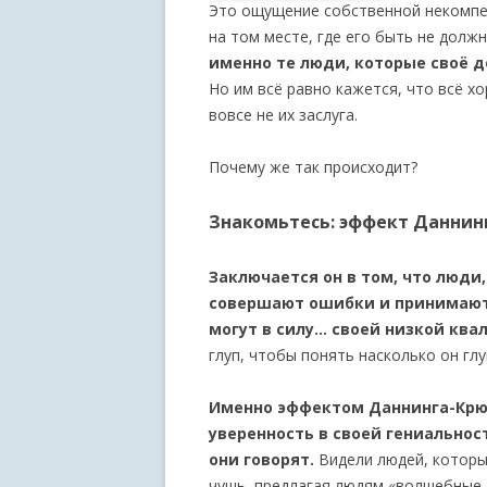
Это ощущение собственной некомпе
на том месте, где его быть не долж
именно те люди, которые своё де
Но им всё равно кажется, что всё х
вовсе не их заслуга.
Почему же так происходит?
Знакомьтесь: эффект Даннин
Заключается он в том, что люд
совершают ошибки и принимают 
могут в силу… своей низкой кв
глуп, чтобы понять насколько он глу
Именно эффектом Даннинга-Крю
уверенность в своей гениальнос
они говорят.
Видели людей, котор
чушь, предлагая людям «волшебные 