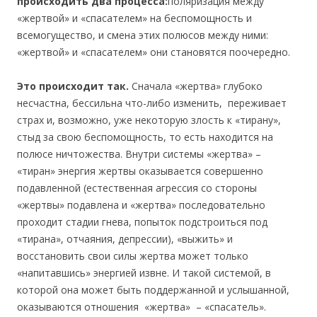
происходить два процесса:
поляризация между
«жертвой» и «спасателем» на беспомощность и
всемогущество, и смена этих полюсов между ними:
«жертвой» и «спасателем» они становятся поочередно.
Это происходит так.
Сначала «жертва» глубоко
несчастна, бессильна что-либо изменить, переживает
страх и, возможно, уже некоторую злость к «тирану»,
стыд за свою беспомощность, то есть находится на
полюсе ничтожества. Внутри системы «жертва» –
«тиран» энергия жертвы оказывается совершенно
подавленной (естественная агрессия со стороны
«жертвы» подавлена и «жертва» последовательно
проходит стадии гнева, попыток подстроиться под
«тирана», отчаяния, депрессии), «выжить» и
восстановить свои силы жертва может только
«напитавшись» энергией извне. И такой системой, в
которой она может быть поддержанной и услышанной,
оказываются отношения «жертва» – «спасатель».