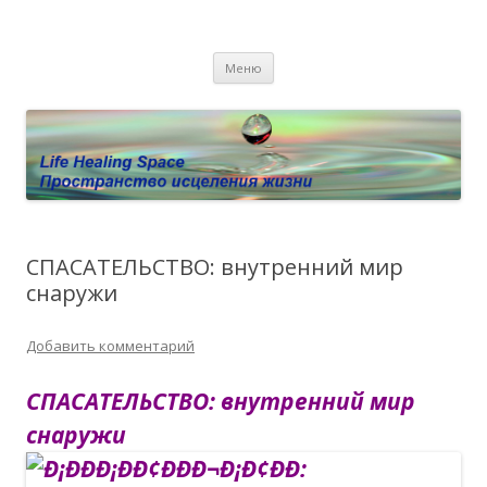
Пространство исцеления жизни.
Этот сайт о Квантовом процессинге LHS, Терапии QHS ,,
Перейти к содержимому
исцелении воспоминанием и ренкарнационике. Услуги.
Личный сайт Елены Барымовой
Меню
Консультации
СПАСАТЕЛЬСТВО: внутренний мир
снаружи
Добавить комментарий
СПАСАТЕЛЬСТВО: внутренний мир
снаружи