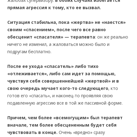
жалобах супервизору.
В обоих случаях избегается
прямая агрессия к тому, кто ее вызвал.
Ситуация стабильна, пока «жертва» не «наестся»
своим «спасением», после чего все равно
обесценит «спасателя» — терапевта
: он же реально
ничего не изменил, а жаловаться можно было и
подругам бесплатно.
После ее ухода «спасатель» либо тихо
«отлеживается», либо сам идет за помощью,
чувствуя себя совершеннейшей «жертвой» и в
свою очередь мучает кого-то следующего
, кто
готов его «спасать», и наконец-то проявляя свою
подавленную агрессию все в той же пассивной форме.
Причем, чем более «всемогущим» был терапевт
вначале, тем более обесцененным будет себя
чувствовать в конце.
Очень «вредно» сразу