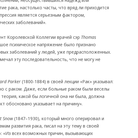
 волнений, неосуществившихся надежд или
тие рака, настолько часты, что вряд ли приходится
епрессия является серьезным фактором,
ческих заболеваний».
дент Королевской Коллегии врачей сэр
Thomas
ьшое психическое напряжение было признано
овых заболеваний у людей, уже предрасположенных.
амечал эту последовательность, что не могу не
lard Parker
(1800-1884) в своей лекции «Рак» указывал:
но с раком. Даже, если больные раком были веселы
я теория, какой бы логичной она ни была, должна
акт обосновано указывает на причину».
t Snow
(1847–1930), который много оперировал и
мам развития рака, писал на эту тему в своей
»: «Из всех возможных причин, вызывающих