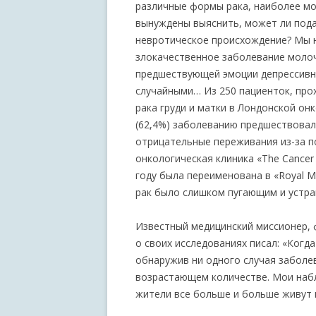
различные формы рака, наиболее м
вынуждены выяснить, может ли под
невротическое происхождение? Мы н
злокачественное заболевание молоч
предшествующей эмоции депрессивно
случайными… Из 250 пациенток, про
рака груди и матки в Лондонской онко
(62,4%) заболеванию предшествовал
отрицательные переживания из-за п
онкологическая клиника «The Cancer
году была переименована в «Royal Ma
рак было слишком пугающим и устр
Известный медицинский миссионер,
о своих исследованиях писал: «Когда
обнаружив ни одного случая заболев
возрастающем количестве. Мои набл
жители все больше и больше живут 