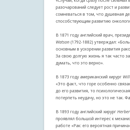
«Случаи, когда сразу после сильных
разочарований следует рост и разви
сомневаться в том, что душевная д
способствующим развитию онкологи
В 1871 году английский врач, прези
Watson
(1792-1882) утверждал: «Бол
основным в ускорении развития рак
За свою долгую жизнь я так часто з
думать, что это верно».
В 1873 году американский хирург
Wil
«Это факт, что горе особенно связа
до его развития, то психологическа
потерпеть неудачу, но это не так. Ф
В 1893 году английский хирург
Hеrber
проявлял большой интерес к механиз
работе «Рак: его вероятная причина