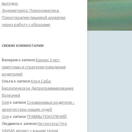
выгодно
Эндометриоз. Психосоматика.
Психотерапия пищевой аллергии
через работу с образами
СВЕЖИЕ КОММЕНТАРИИ
Валерия
к записи
Кризис 3 лет:
симптомы и стратегия поведения
родителей
Ольга
к записи
Клод Саба:
Биологическое Депрограммирование
болезней
Оля
к записи
Созависимые родители –
архитекторы наших судеб
Оля
к записи
ТРАВМЫ ПОКОЛЕНИЙ
Людмила
к записи
Не глотать! Что
ОБИДА делает с вашим телом