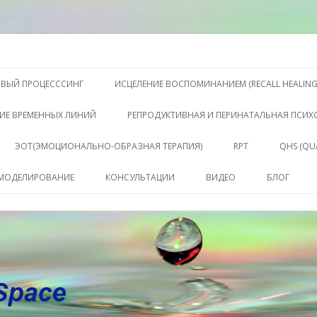
S, Терапии QHS ,, исцелении воспоминанием и ренкарнационике. Услу
еления жизни. Личный сайт Ел
Перейти к содержимому
ОВЫЙ ПРОЦЕСССИНГ
ИСЦЕЛЕНИЕ ВОСПОМИНАНИЕМ (RECALL HEALING
ИЕ ВРЕМЕННЫХ ЛИНИЙ
РЕПРОДУКТИВНАЯ И ПЕРИНАТАЛЬНАЯ ПСИ
ЭОТ(ЭМОЦИОНАЛЬНО-ОБРАЗНАЯ ТЕРАПИЯ)
RPT
QHS (QU
КЛЮЧЕ
 МОДЕЛИРОВАНИЕ
КОНСУЛЬТАЦИИ
ВИДЕО
БЛОГ
СОСТО
КОНСУЛЬТАЦИЯ
САБАХУТ
ПАКЕТ СЕССИЙ И
КОНСУЛЬТАЦИЙ
СОПРОВОЖДЕНИЕ
КОУЧИНГ ДО РЕЗУЛЬТАТА