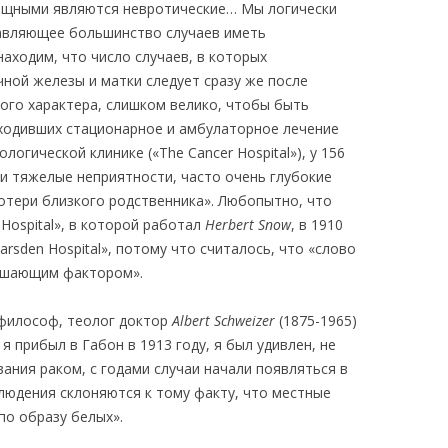
ощными являются невротические… Мы логически
авляющее большинство случаев иметь
аходим, что число случаев, в которых
ной железы и матки следует сразу же после
го характера, слишком велико, чтобы быть
ходивших стационарное и амбулаторное лечение
логической клинике («The Cancer Hospital»), у 156
и тяжелые неприятности, часто очень глубокие
отери близкого родственника». Любопытно, что
 Hospital», в которой работал
Hеrbert Snow
, в 1910
rsden Hospital», потому что считалось, что «слово
ашающим фактором».
 философ, теолог доктор
Albert Schweizer
(1875-1965)
 я прибыл в Габон в 1913 году, я был удивлен, не
ания раком, с годами случаи начали появляться в
юдения склоняются к тому факту, что местные
по образу белых».