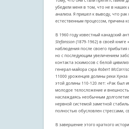
тому, что они стали препятствием д
убедили меня в том, что не в наших
анализа. Я пришел к выводу, что р
естественным процессом, причина ко
В 1960 году известный канадский ан
Stefansson
(1879-1962) в своей книге
наблюдения после своего прибытия в
но с последующим увеличением забо
контакта эскимосов с белой цивилиз
генерал-майора сэра
Robert McCarris
11000 уроженцев долины реки Хунза
этой долины 110-120 лет: «Рак был и
молодое телосложение и внешность 
наслаждаясь необычным долголетием
нервной системой заметной стабильн
полностью обусловлен стрессами, с
В завершение этого краткого истор