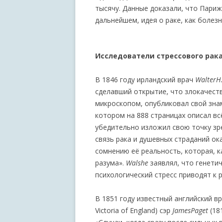
тысячу. Данные доказали, что Париж
дальнейшем, идея о раке, как болез
Исследователи стрессового рак
В 1846 году ирландский врач
Walter
H
сделавший открытие, что злокачест
микроскопом, опубликовал свой знам
котором на 888 страницах описал всё
убедительно изложил свою точку зре
связь рака и душевных страданий ок
сомнению её реальность, которая, 
разума».
Walshe
заявлял, что генети
психологический стресс приводят к р
В 1851 году известный английский в
Victoria of England) сэр
James
Paget
(18