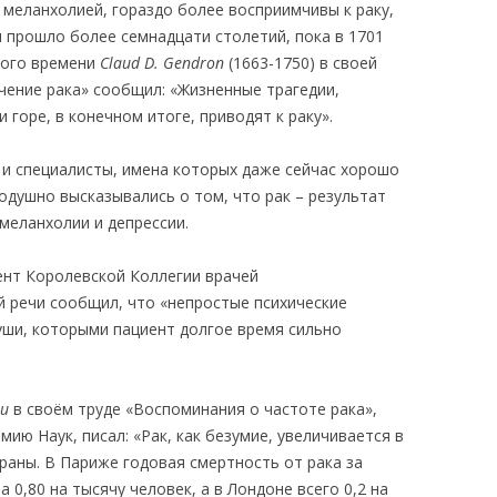
меланхолией, гораздо более восприимчивы к раку,
 прошло более семнадцати столетий, пока в 1701
того времени
Claud D. Gendron
(1663-1750) в своей
чение рака» сообщил: «Жизненные трагедии,
горе, в конечном итоге, приводят к раку».
е и специалисты, имена которых даже сейчас хорошо
нодушно высказывались о том, что рак – результат
меланхолии и депрессии.
дент Королевской Коллегии врачей
ей речи сообщил, что «непростые психические
уши, которыми пациент долгое время сильно
ou
в своём труде «Воспоминания о частоте рака»,
ию Наук, писал: «Рак, как безумие, увеличивается в
раны. В Париже годовая смертность от рака за
0,80 на тысячу человек, а в Лондоне всего 0,2 на