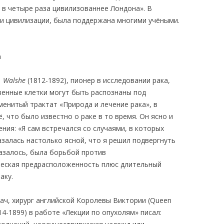
 в четыре раза цивилизованнее Лондона». В
ни цивилизации, была поддержана многими учёными.
а
. Walshe
(1812-1892), пионер в исследовании рака,
венные клетки могут быть распознаны под
енитый трактат «Природа и лечение рака», в
, что было известно о раке в то время. Он ясно и
ния: «Я сам встречался со случаями, в которых
азалась настолько ясной, что я решил подвергнуть
казалось, была борьбой против
ческая предрасположенность плюс длительный
аку.
рач, хирург английской Королевы Виктории (Queen
14-1899) в работе «Лекции по опухолям» писал: