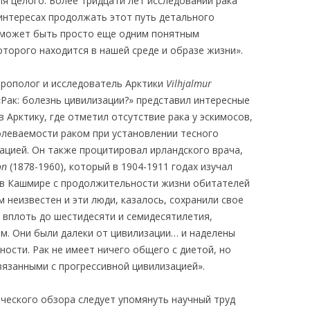
ля целого. Более тридцати лет исследований рака
 интересах продолжать этот путь детального
ак может быть просто еще одним понятным
торого находится в нашей среде и образе жизни».
трополог и исследователь Арктики
Vilhjalmur
 «Рак: болезнь цивилизации?» представил интересные
 Арктику, где отметил отсутствие рака у эскимосов,
леваемости раком при установлении тесного
ацией. Он также процитировал ирландского врача,
on
(1878-1960), который в 1904-1911 годах изучал
 в Кашмире с продолжительности жизни обитателей
м неизвестен и эти люди, казалось, сохранили свое
вплоть до шестидесяти и семидесятилетия,
. Они были далеки от цивилизации… и наделены
ости. Рак не имеет ничего общего с диетой, но
вязанными с прогрессивной цивилизацией».
ического обзора следует упомянуть научный труд