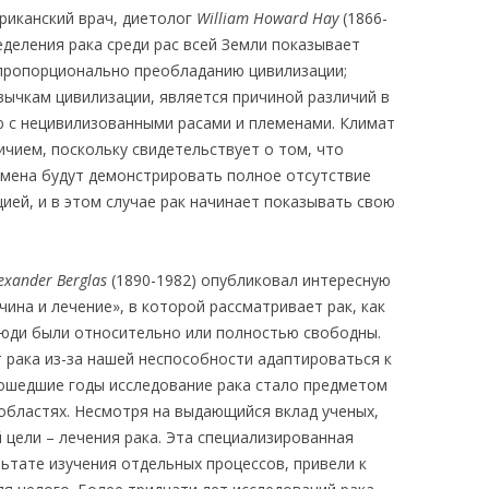
ериканский врач, диетолог
William Howard Hay
(1866-
еделения рака среди рас всей Земли показывает
пропорционально преобладанию цивилизации;
вычкам цивилизации, является причиной различий в
 с нецивилизованными расами и племенами. Климат
ичием, поскольку свидетельствует о том, что
мена будут демонстрировать полное отсутствие
цией, и в этом случае рак начинает показывать свою
exander Berglas
(1890-1982) опубликовал интересную
ичина и лечение», в которой рассматривает рак, как
юди были относительно или полностью свободны.
 рака из-за нашей неспособности адаптироваться к
ошедшие годы исследование рака стало предметом
 областях. Несмотря на выдающийся вклад ученых,
 цели – лечения рака. Эта специализированная
льтате изучения отдельных процессов, привели к