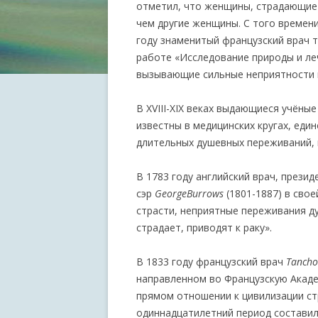
отметил, что женщины, страдающие 
чем другие женщины. С того времени
году знаменитый французский врач 
работе «Исследование природы и ле
вызывающие сильные неприятности и 
В XVIII-XIX веках выдающиеся учёны
известны в медицинских кругах, еди
длительных душевных переживаний, 
В 1783 году английский врач, прези
сэр
George
Burrows
(1801-1887) в сво
страсти, неприятные переживания д
страдает, приводят к раку».
В 1833 году французский врач
Tanch
направленном во Французскую Академ
прямом отношении к цивилизации ст
одиннадцатилетний период составила 