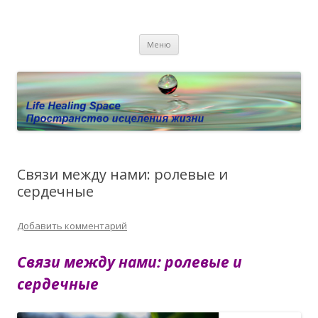
Пространство исцеления жизни.
Этот сайт о Квантовом процессинге LHS, Терапии QHS ,,
Перейти к содержимому
исцелении воспоминанием и ренкарнационике. Услуги.
Личный сайт Елены Барымовой
Меню
Консультации
Связи между нами: ролевые и
сердечные
Добавить комментарий
Связи между нами: ролевые и
сердечные