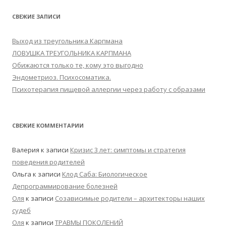
СВЕЖИЕ ЗАПИСИ
Выход из треугольника Карпмана
ЛОВУШКА ТРЕУГОЛЬНИКА КАРПМАНА
Обижаются только те, кому это выгодно
Эндометриоз. Психосоматика.
Психотерапия пищевой аллергии через работу с образами
СВЕЖИЕ КОММЕНТАРИИ
Валерия
к записи
Кризис 3 лет: симптомы и стратегия
поведения родителей
Ольга
к записи
Клод Саба: Биологическое
Депрограммирование болезней
Оля
к записи
Созависимые родители – архитекторы наших
судеб
Оля
к записи
ТРАВМЫ ПОКОЛЕНИЙ