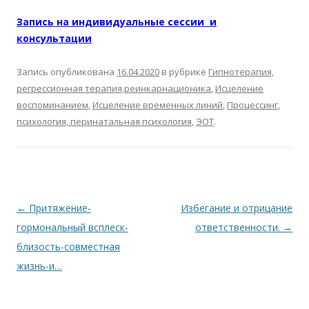
Запись на индивидуальные сессии и
консультации
Запись опубликована
16.04.2020
в рубрике
Гипнотерапия,
регрессионная терапия,реинкарнационика
,
Исцеление
воспоминанием
,
Исцеление временных линий
,
Процессинг
,
психология, перинатальная психология
,
ЭОТ
.
Навигация по записям
←
Притяжение-
Избегание и отрицание
гормональный всплеск-
ответственности.
→
близость-совместная
жизнь-и…