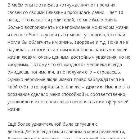
В моём опыте эта фаза «отчуждения» от прежних
связей со своими близкими прожилась давно – лет 10
назад. Что касается родителей, то мне было очень
больно воспринимать их непонимание моих норм жизни
и неспособность усвоить от меня ту энергию, которая
могла бы облегчить им жизнь, здоровье и т.д. Пока я не
научилась относиться к ним как к очень важным в моей
жизни людям, очень ценным, достойным уважения, но не
«родным». Потому что от «родного» человека всегда
ожидаешь понимания, а не получая его – страдаешь.
Однако неродные люди имеют право заблуждаться на
твой счёт, это нормально, они же –
другие
. Именно это
осознание сделало меня спокойной и, соответственно,
успокоило и их относительно непонятных им сфер моей
жизни.
Ещё более удивительной была ситуация с
детьми. Дети всегда были главным в моей реальности,
благодаря им я осталась жить. Но в какой-то момент я