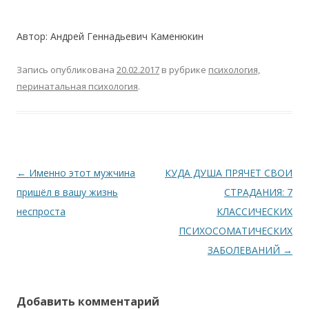
Автор: Aндpeй Геннaдьeвич Kaмeнюкин
Запись опубликована
20.02.2017
в рубрике
психология,
перинатальная психология
.
Навигация по записям
←
Именно этот мужчина
КУДА ДУША ПРЯЧЕТ СВОИ
пришёл в вашу жизнь
СТРАДАНИЯ: 7
неспроста
КЛАССИЧЕСКИХ
ПСИХОСОМАТИЧЕСКИХ
ЗАБОЛЕВАНИЙ
→
Добавить комментарий