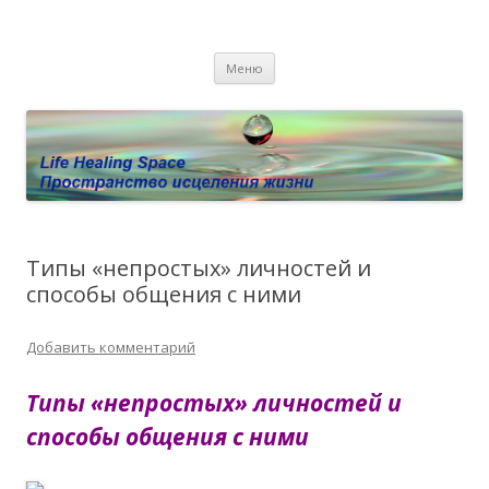
Пространство исцеления жизни.
Этот сайт о Квантовом процессинге LHS, Терапии QHS ,,
Перейти к содержимому
исцелении воспоминанием и ренкарнационике. Услуги.
Личный сайт Елены Барымовой
Меню
Консультации
Типы «непростых» личностей и
способы общения с ними
Добавить комментарий
Типы «непростых» личностей и
способы общения с ними