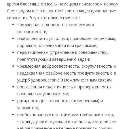
время блестяще описаны немецким психиатром Карлом
Леонгардом в его известной книге «Акцентуированные
личности». Эту категорию отличают:
чрезмерная склонность к сомнениям и
осторожности;
озабоченность деталями, правилами, перечнями,
порядком, организацией или графиками;
перфекционизм (стремление к совершенству),
препятствующий завершению задач;
чрезмерная добросовестность, скрупулезность и
неадекватная озабоченность продуктивностью в
ущерб удовольствию и межличностным связям;
повышенная педантичность и приверженность
социальным условностям;
ригидность (неготовность к изменениям) и
упрямство;
необоснованные настойчивые требования того,
чтобы другие все делали в точности, как и он сам;
неблагоразумное нежелание позволять другим