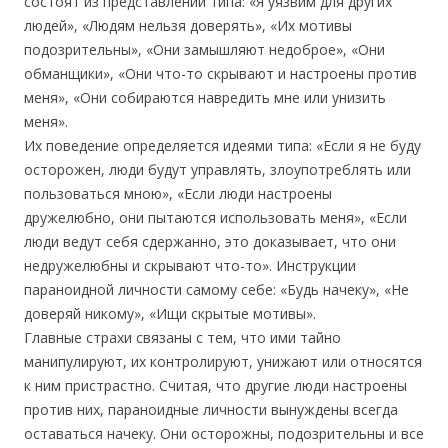
состоят из представлений типа: «Я уязвим для других
людей», «Людям нельзя доверять», «Их мотивы
подозрительны», «Они замышляют недоброе», «Они
обманщики», «Они что-то скрывают и настроены против
меня», «Они собираются навредить мне или унизить
меня».
Их поведение определяется идеями типа: «Если я не буду
осторожен, люди будут управлять, злоупотреблять или
пользоваться мною», «Если люди настроены
дружелюбно, они пытаются использовать меня», «Если
люди ведут себя сдержанно, это доказывает, что они
недружелюбны и скрывают что-то». Инструкции
параноидной личности самому себе: «Будь начеку», «Не
доверяй никому», «Ищи скрытые мотивы».
Главные страхи связаны с тем, что ими тайно
манипулируют, их контролируют, унижают или относятся
к ним пристрастно. Считая, что другие люди настроены
против них, параноидные личности вынуждены всегда
оставаться начеку. Они осторожны, подозрительны и все