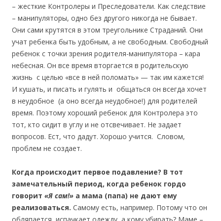
– жесткие Контролеры и Преследователи. Как следствие
– манипуляторы, одно без другого никогда не бывает.
Они сами крутятся в этом треугольнике Страданий. Они
учат ребенка быть удобным, а не свободным. Свободный
ребенок с точки зрения родителя-манипулятора – кара
небесная. Он все время вторгается в родительскую
жизнь с целью «все в ней поломать» — так им кажется!
И кушать, и писать и гулять и общаться он всегда хочет
в неудобное (а оно всегда неудобное!) для родителей
время. Поэтому хороший ребенок для Контролера это
тот, кто сидит в углу и не отсвечивает. Не задает
вопросов. Ест, что дадут. Хорошо учится. Словом,
проблем не создает.
Когда происходит первое подавление? В тот
замечательный период, когда ребенок гордо
говорит
«Я сам!»
а мама (папа) не дают ему
реализоваться.
Самому есть, например. Потому что он
обляпается, испачкает одежду, а кому убирать? Маме –