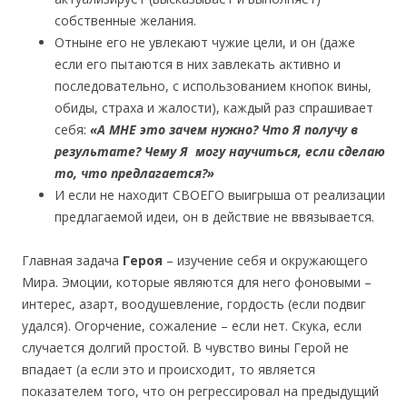
собственные желания.
Отныне его не увлекают чужие цели, и он (даже
если его пытаются в них завлекать активно и
последовательно, с использованием кнопок вины,
обиды, страха и жалости), каждый раз спрашивает
себя:
«А МНЕ это зачем нужно? Что Я получу в
результате? Чему Я могу научиться, если сделаю
то, что предлагается?»
И если не находит СВОЕГО выигрыша от реализации
предлагаемой идеи, он в действие не ввязывается.
Главная задача
Героя
– изучение себя и окружающего
Мира. Эмоции, которые являются для него фоновыми –
интерес, азарт, воодушевление, гордость (если подвиг
удался). Огорчение, сожаление – если нет. Скука, если
случается долгий простой. В чувство вины Герой не
впадает (а если это и происходит, то является
показателем того, что он регрессировал на предыдущий