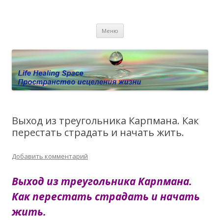
Пространство исцеления жизни.
Этот сайт о Квантовом процессинге LHS, Терапии QHS ,,
Перейти к содержимому
исцелении воспоминанием и ренкарнационике. Услуги.
Личный сайт Елены Барымовой
Меню
Консультации
Выход из треугольника Карпмана. Как
перестать страдать и начать жить.
Добавить комментарий
Выход из треугольника Карпмана.
Как перестать страдать и начать
жить.