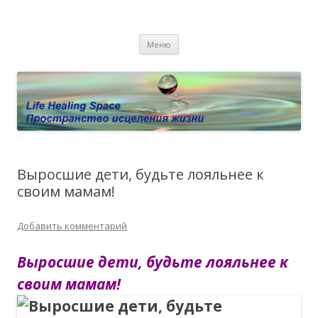
Пространство исцеления жизни.
Этот сайт о Квантовом процессинге LHS, Терапии QHS ,,
Перейти к содержимому
исцелении воспоминанием и ренкарнационике. Услуги.
Личный сайт Елены Барымовой
Меню
Консультации
Выросшие дети, будьте лояльнее к
своим мамам!
Добавить комментарий
Выросшие дети, будьте лояльнее к
своим мамам!