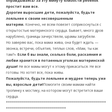
оправдываясь! За эту минуту близости ребенок
простит вам все.
Дорогие выросшие дети, пожалуйста, будьте
лояльнее к своим несовершенным
матерям.
Конечно, не всем повезет соприкоснуться с
открытостью материнского сердца. Бывает, много дров
нарублено, границы зачерствели, шрамы загрубели.
Но заверяю вас, пока мама жива, она будет ждать —
звонка, встречи, объятия, теплых слов, «Мам, ты как
там?».
Если б вы знали, сколько боли, раскаяния и
любви хранится в потаенных уголках материнской
души!
Не все мамы могут к этому прикасаться. Не все
готовы. Но хотят все, пока живы.
Пожалуйста, будьте лояльнее и мудрее теперь уже
вы, взрослые дети!
Помогите своим мамам найти
тропинку к мостику, на котором могут встретится ваши
сердца.
**************************************************
******************************