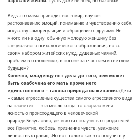
взрослой жизни
. Пусть даже не всех, но базовых!
Ведь это мама приводит нас в мир, научает
распознаванию эмоций, пониманию и чувствованию себя,
искусству саморегуляции и обращению с другими. Не
много ли на одну, обычную молодую женщину без
специального психологического образования, но со
своим набором житейских нужд, душевных чаяний,
проблем в отношениях, в погоне за счастьем и светлым
будущем?
Конечно, младенцу нет дела до того, чем может
быть озабочена его мать кроме него
единственного – такова природа выживания.
«Дети
– самые агрессивные существа самого агрессивного вида
на планете» — эта мысль когда-то озарила меня
ясностью происходящего в человеческой
природе.Безусловно, дети хотят получить от родителей
все!Принятие, любовь, признание чувств, уважение
личностных границ…Но вот только как это получить у