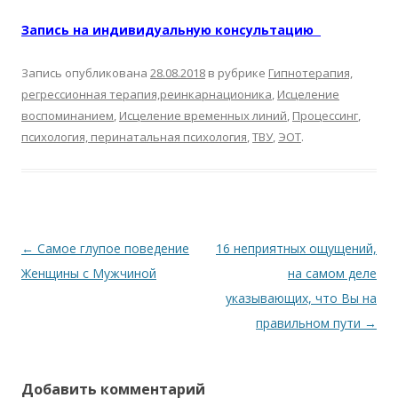
Запись на индивидуальную консультацию
Запись опубликована
28.08.2018
в рубрике
Гипнотерапия,
регрессионная терапия,реинкарнационика
,
Исцеление
воспоминанием
,
Исцеление временных линий
,
Процессинг
,
психология, перинатальная психология
,
ТВУ
,
ЭОТ
.
Навигация по записям
←
Самое глупое поведение
16 неприятных ощущений,
Женщины с Мужчиной
на самом деле
указывающих, что Вы на
правильном пути
→
Добавить комментарий