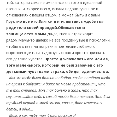
той, которая сама не имела всего этого в идеальной
степени, и, скорее всего, искала недополученное в
отношениях с вашим отцом, а может быть и с вами.
Грустно все это.
Злятся дети, пытаясь «добить»
родителя своей правдой.
Обижаются и
защищаются мамы.
Да-да, гнев и страх ходят
рядом.Мамы-то далеко не все продвинутые в психологии,
чтобы в ответ на попреки и претензии любимого
выросшего дитяти выдохнуть страх и просто признать
его детские чувства.
Просто до-пожалеть его или ее,
того маленького, который не был замечен с его
детскими чувствами страха, обиды, одиночества.
– Как же тебе было больно и обидно, когда я отдала тебя
на время к бабушке! Я даже не могла представить, что
ты так страдал. Мне так больно и жаль, что так
случилось…
Мне ведь и самой тогда было нелегко. Это был
трудный период в моей жизни, кризис, двое маленьких
детей, я одна…
– Мам, а как тебе там было, расскажи!