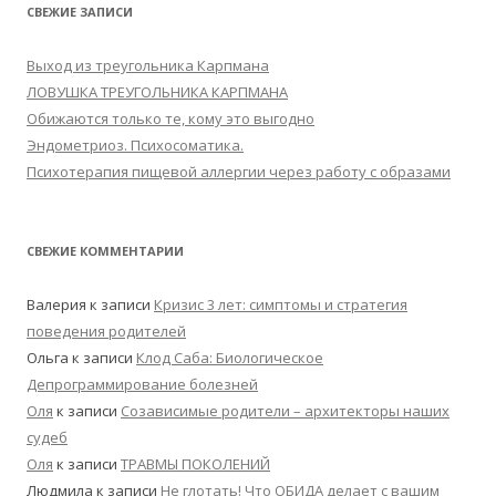
СВЕЖИЕ ЗАПИСИ
Выход из треугольника Карпмана
ЛОВУШКА ТРЕУГОЛЬНИКА КАРПМАНА
Обижаются только те, кому это выгодно
Эндометриоз. Психосоматика.
Психотерапия пищевой аллергии через работу с образами
СВЕЖИЕ КОММЕНТАРИИ
Валерия
к записи
Кризис 3 лет: симптомы и стратегия
поведения родителей
Ольга
к записи
Клод Саба: Биологическое
Депрограммирование болезней
Оля
к записи
Созависимые родители – архитекторы наших
судеб
Оля
к записи
ТРАВМЫ ПОКОЛЕНИЙ
Людмила
к записи
Не глотать! Что ОБИДА делает с вашим