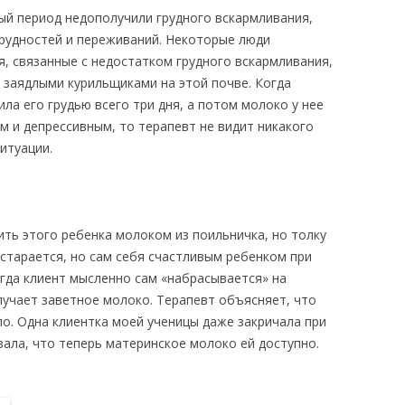
ый период недополучили грудного вскармливания,
трудностей и переживаний. Некоторые люди
, связанные с недостатком грудного вскармливания,
 заядлыми курильщиками на этой почве. Когда
ла его грудью всего три дня, а потом молоко у нее
м и депрессивным, то терапевт не видит никакого
итуации.
ь этого ребенка молоком из поильничка, но толку
 старается, но сам себя счастливым ребенком при
огда клиент мысленно сам «набрасывается» на
лучает заветное молоко. Терапевт объясняет, что
о. Одна клиентка моей ученицы даже закричала при
овала, что теперь материнское молоко ей доступно.