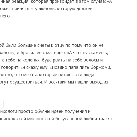
енная реакция, которая произойдет в этом случае: «А
сможет принять эту любовь, которую должен
него.
ой были большие счеты к отцу по тому что он не
заботы, и бросил ее с матерью: «А что ты скажешь,
 к тебе на коленях, буде рвать на себе волосы и
 говорит: «Я скажу ему: «Поздно папа пить боржоми,
нятно, что мечты, которые питают эти люди –
огут осуществиться. И все-таки мы нашли выход из
сихологи просто обуяны идеей получения и
поисках этой мистической безусловной любви тратят