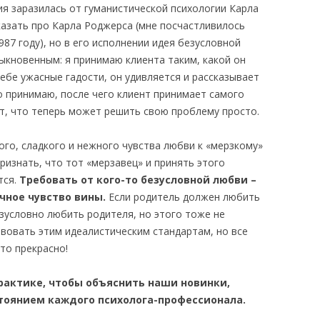
ия заразилась от гуманистической психологии Карла
казать про Карла Роджерса (мне посчастливилось
987 году), но в его исполнении идея безусловной
ыкновенным: я принимаю клиента таким, какой он
себе ужасные гадости, он удивляется и рассказывает
то принимаю, после чего клиент принимает самого
ет, что теперь может решить свою проблему просто.
ого, сладкого и нежного чувства любви к «мерзкому»
ризнать, что тот «мерзавец» и принять этого
тся.
Требовать от кого-то безусловной любви –
ечное чувство вины.
Если родитель должен любить
зусловно любить родителя, но этого тоже не
твовать этим идеалистическим стандартам, но все
то прекрасно!
рактике, чтобы объяснить наши новинки,
тоянием каждого психолога-профессионала.