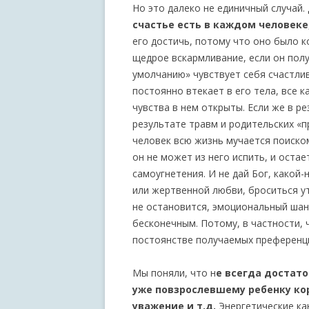
Но это далеко не единичный случай.
счастье есть в каждом человеке
его достичь, потому что оно было к
щедрое вскармливание, если он пол
умолчанию» чувствует себя счастлив
постоянно втекает в его тела, все 
чувства в нем открыты. Если же в р
результате травм и родительских «п
человек всю жизнь мучается поиском
он не может из него испить, и оста
самоугнетения. И не дай Бог, какой
или жертвенной любви, броситься у
не остановится, эмоциональный шан
бесконечным. Потому, в частности, 
постоянстве получаемых преференц
Мы поняли, что н
е всегда достат
уже повзрослевшему ребенку ко
уважение и т.д.
Энергетические кан