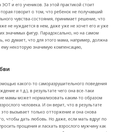
 ЭОТ и его учеников. За этой практикой стоит
которая говорит о том, что ребенок не получавший
льного чувства-состояния, принимает решение, что
аже не нуждается в нем, даже уже не хочет его и уже
гих значимых фигур. Парадоксально, но на самом
ь, но думает, что для этого мама, например, должна
ти ему некоторую значимую компенсацию,
юбви
помощью какого-то саморазрушительного поведения
ждение и т.д.), в результате чего она все-таки
ние мамы может нормализовать каким-то образом
зрослого человека. И он верит, что в результате
е это вызывает только отторжение и она снова
го, чтобы дать любовь. Но даже, если мать вдруг по
просить прощения и ласкать взрослого мужчину как