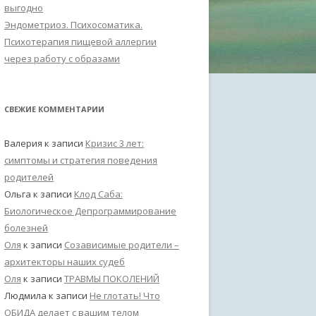
выгодно
Эндометриоз. Психосоматика.
Психотерапия пищевой аллергии
через работу с образами
СВЕЖИЕ КОММЕНТАРИИ
Валерия
к записи
Кризис 3 лет:
симптомы и стратегия поведения
родителей
Ольга
к записи
Клод Саба:
Биологическое Депрограммирование
болезней
Оля
к записи
Созависимые родители –
архитекторы наших судеб
Оля
к записи
ТРАВМЫ ПОКОЛЕНИЙ
Людмила
к записи
Не глотать! Что
ОБИДА делает с вашим телом