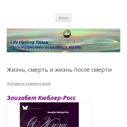
Пространство исцеления жизни.
Этот сайт о Квантовом процессинге LHS, Терапии QHS ,,
Перейти к содержимому
исцелении воспоминанием и ренкарнационике. Услуги.
Личный сайт Елены Барымовой
Меню
Консультации
Жизнь, смерть и жизнь после смерти
Добавить комментарий
Элизабет Кюблер-Росс