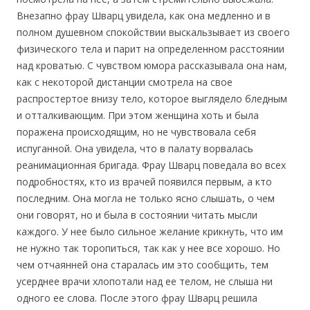
Внезапно фрау Шварц увидела, как она медленно и в
полном душевном спокойствии выскальзывает из своего
физического тела и парит на определенном расстоянии
над кроватью. С чувством юмора рассказывала она нам,
как с некоторой дистанции смотрела на свое
распростертое внизу тело, которое выглядело бледным
и отталкивающим. При этом женщина хоть и была
поражена происходящим, но не чувствовала себя
испуганной. Она увидела, что в палату ворвалась
реанимационная бригада. Фрау Шварц поведала во всех
подробностях, кто из врачей появился первым, а кто
последним. Она могла не только ясно слышать, о чем
они говорят, но и была в состоянии читать мысли
каждого. У нее было сильное желание крикнуть, что им
не нужно так торопиться, так как у нее все хорошо. Но
чем отчаянней она старалась им это сообщить, тем
усерднее врачи хлопотали над ее телом, не слыша ни
одного ее слова. После этого фрау Шварц решила