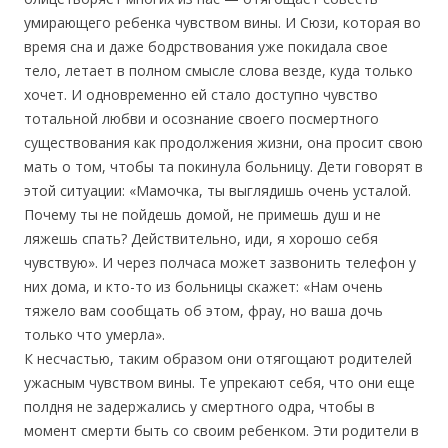
умирающего ребенка чувством вины. И Сюзи, которая во
время сна и даже бодрствования уже покидала свое
тело, летает в полном смысле слова везде, куда только
хочет. И одновременно ей стало доступно чувство
тотальной любви и осознание своего посмертного
существования как продолжения жизни, она просит свою
мать о том, чтобы та покинула больницу. Дети говорят в
этой ситуации: «Мамочка, ты выглядишь очень усталой.
Почему ты не пойдешь домой, не примешь душ и не
ляжешь спать? Действительно, иди, я хорошо себя
чувствую». И через полчаса может зазвонить телефон у
них дома, и кто-то из больницы скажет: «Нам очень
тяжело вам сообщать об этом, фрау, но ваша дочь
только что умерла».
К несчастью, таким образом они отягощают родителей
ужасным чувством вины. Те упрекают себя, что они еще
полдня не задержались у смертного одра, чтобы в
момент смерти быть со своим ребенком. Эти родители в