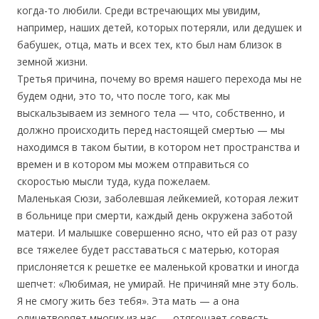
когда-то любили. Среди встречающих мы увидим,
например, наших детей, которых потеряли, или дедушек и
бабушек, отца, мать и всех тех, кто был нам близок в
земной жизни.
Третья причина, почему во время нашего перехода мы не
будем одни, это то, что после того, как мы
выскальзываем из земного тела — что, собственно, и
должно происходить перед настоящей смертью — мы
находимся в таком бытии, в котором нет пространства и
времен и в котором мы можем отправиться со
скоростью мысли туда, куда пожелаем.
Маленькая Сюзи, заболевшая лейкемией, которая лежит
в больнице при смерти, каждый день окружена заботой
матери. И малышке совершенно ясно, что ей раз от разу
все тяжелее будет расставаться с матерью, которая
прислоняется к решетке ее маленькой кроватки и иногда
шепчет: «Любимая, не умирай. Не причиняй мне эту боль.
Я не смогу жить без тебя». Эта мать — а она
олицетворяет многих из нас — отягощает совесть