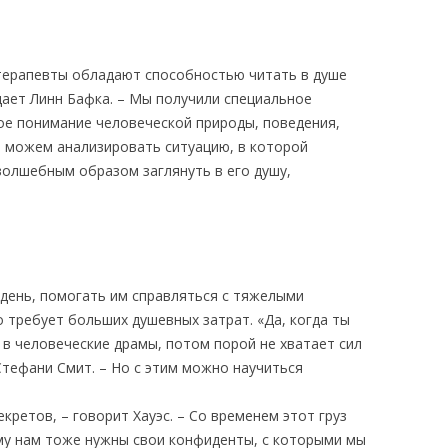
терапевты обладают способностью читать в душе
ждает Линн Бафка. – Мы получили специальное
ное понимание человеческой природы, поведения,
ы можем анализировать ситуацию, в которой
волшебным образом заглянуть в его душу,
 день, помогать им справляться с тяжелыми
 требует больших душевных затрат. «Да, когда ты
ь в человеческие драмы, потом порой не хватает сил
Стефани Смит. – Но с этим можно научиться
ретов, – говорит Хауэс. – Со временем этот груз
му нам тоже нужны свои конфиденты, с которыми мы