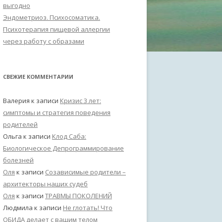
выгодно
Эндометриоз. Психосоматика.
Психотерапия пищевой аллергии
через работу с образами
СВЕЖИЕ КОММЕНТАРИИ
Валерия
к записи
Кризис 3 лет:
симптомы и стратегия поведения
родителей
Ольга
к записи
Клод Саба:
Биологическое Депрограммирование
болезней
Оля
к записи
Созависимые родители –
архитекторы наших судеб
Оля
к записи
ТРАВМЫ ПОКОЛЕНИЙ
Людмила
к записи
Не глотать! Что
ОБИДА делает с вашим телом