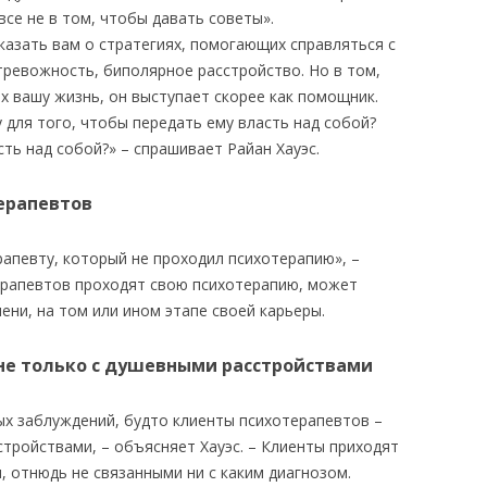
все не в том, чтобы давать советы».
казать вам о стратегиях, помогающих справляться с
тревожность, биполярное расстройство. Но в том,
х вашу жизнь, он выступает скорее как помощник.
 для того, чтобы передать ему власть над собой?
сть над собой?» – спрашивает Райан Хауэс.
ерапевтов
рапевту, который не проходил психотерапию», –
ерапевтов проходят свою психотерапию, может
ени, на том или ином этапе своей карьеры.
 не только с душевными расстройствами
ых заблуждений, будто клиенты психотерапевтов –
стройствами, – объясняет Хауэс. – Клиенты приходят
 отнюдь не связанными ни с каким диагнозом.