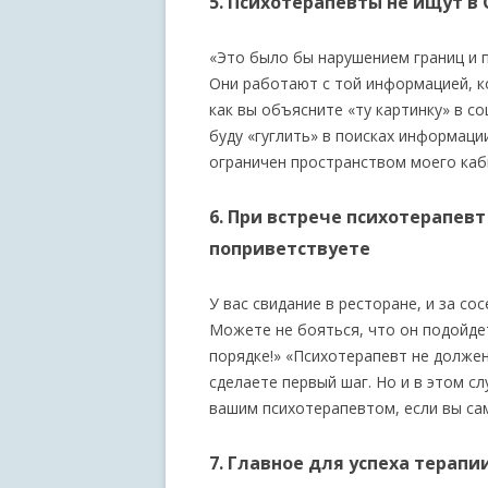
5. Психотерапевты не ищут в
«Это было бы нарушением границ и 
Они работают с той информацией, к
как вы объясните «ту картинку» в со
буду «гуглить» в поисках информаци
ограничен пространством моего каби
6. При встрече психотерапевт
поприветствуете
У вас свидание в ресторане, и за со
Можете не бояться, что он подойдет
порядке!» «Психотерапевт не должен
сделаете первый шаг. Но и в этом с
вашим психотерапевтом, если вы сам
7. Главное для успеха терапи