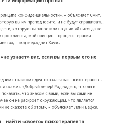
 Сети информацию про вас
принципа конфиденциальности», – объясняет Смит.
оторую вы им преподносите, и не будут спрашивать,
цсети, которую вы запостили на днях. «Я никогда не
и про клиента, мой принцип – процесс терапии
нета», – подтверждает Хауэс.
 «не узнает» вас, если вы первым его не
седним столиком вдруг оказался ваш психотерапевт.
 и скажет: «Добрый вечер! Рад видеть, что вы в
 показать, что знаком с вами, если вы сами не
лучае он не раскроет окружающим, что является
и не скажете об этом», – объясняет Линн Бафка.
и – найти «своего» психотерапевта