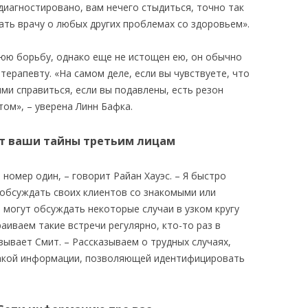
диагностировано, вам нечего стыдиться, точно так
вать врачу о любых других проблемах со здоровьем».
юю борьбу, однако еще не истощен ею, он обычно
терапевту. «На самом деле, если вы чувствуете, что
ими справиться, если вы подавлены, есть резон
ом», – уверена Линн Бафка.
ет ваши тайны третьим лицам
номер один, – говорит Райан Хауэс. – Я быстро
 обсуждать своих клиентов со знакомыми или
 могут обсуждать некоторые случаи в узком кругу
аиваем такие встречи регулярно, кто-то раз в
азывает Смит. – Рассказываем о трудных случаях,
какой информации, позволяющей идентифицировать