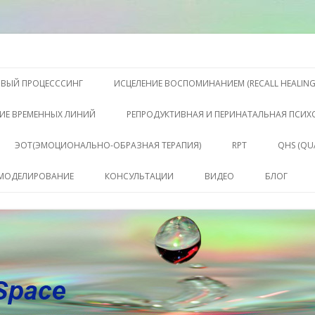
S, Терапии QHS ,, исцелении воспоминанием и ренкарнационике. Услу
еления жизни. Личный сайт Ел
Перейти к содержимому
ОВЫЙ ПРОЦЕСССИНГ
ИСЦЕЛЕНИЕ ВОСПОМИНАНИЕМ (RECALL HEALING
ИЕ ВРЕМЕННЫХ ЛИНИЙ
РЕПРОДУКТИВНАЯ И ПЕРИНАТАЛЬНАЯ ПСИ
ЭОТ(ЭМОЦИОНАЛЬНО-ОБРАЗНАЯ ТЕРАПИЯ)
RPT
QHS (QU
КЛЮЧЕ
 МОДЕЛИРОВАНИЕ
КОНСУЛЬТАЦИИ
ВИДЕО
БЛОГ
СОСТО
КОНСУЛЬТАЦИЯ
САБАХУТ
ПАКЕТ СЕССИЙ И
КОНСУЛЬТАЦИЙ
СОПРОВОЖДЕНИЕ
КОУЧИНГ ДО РЕЗУЛЬТАТА