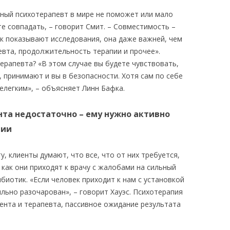
ный психотерапевт в мире не поможет или мало
те совпадать, – говорит Смит. – Совместимость –
ак показывают исследования, она даже важней, чем
евта, продолжительность терапии и прочее».
терапевта? «В этом случае вы будете чувствовать,
 принимают и вы в безопасности. Хотя сам по себе
елегким», – объясняет Линн Бафка.
ента недостаточно – ему нужно активно
пии
, клиенты думают, что все, что от них требуется,
 как они приходят к врачу с жалобами на сильный
ибиотик. «Если человек приходит к нам с установкой
льно разочарован», – говорит Хауэс. Психотерапия
ента и терапевта, пассивное ожидание результата