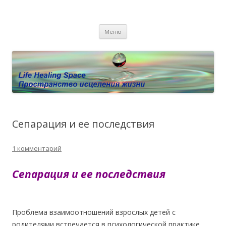
Пространство исцеления жизни.
Этот сайт о Квантовом процессинге LHS, Терапии QHS ,,
Перейти к содержимому
исцелении воспоминанием и ренкарнационике. Услуги.
Личный сайт Елены Барымовой
Меню
Консультации
Сепарация и ее последствия
1 комментарий
Сепарация и ее последствия
Проблема взаимоотношений взрослых детей с
родителями встречается в психологической практике