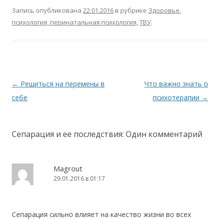
Запись опубликована
22.01.2016
в рубрике
Здоровье
,
психология, перинатальная психология
,
ТВУ
.
Навигация по записям
←
Решиться на перемены в
Что важно знать о
себе
психотерапии
→
Сепарация и ее последствия
: Один комментарий
Magrout
29.01.2016 в 01:17
Сепарация сильно влияет на качество жизни во всех