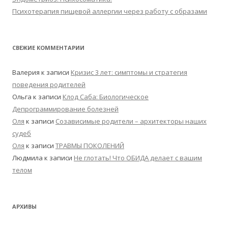
Психотерапия пищевой аллергии через работу с образами
СВЕЖИЕ КОММЕНТАРИИ
Валерия
к записи
Кризис 3 лет: симптомы и стратегия
поведения родителей
Ольга
к записи
Клод Саба: Биологическое
Депрограммирование болезней
Оля
к записи
Созависимые родители – архитекторы наших
судеб
Оля
к записи
ТРАВМЫ ПОКОЛЕНИЙ
Людмила
к записи
Не глотать! Что ОБИДА делает с вашим
телом
АРХИВЫ